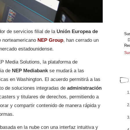
or de servicios filial de la
Unión Europea de
Sus
te norteamericano
NEP Group
, han cerrado un
Dir
Re
 mercado estadounidense.
Sus
P Media Solutions, la plataforma de
dia de
NEP Mediabank
se mudará a las
icas en Washington. El acuerdo permitirá a las
to de soluciones integradas de
administración
asters y titulares de derechos, permitiendo a
aborar y compartir contenido de manera rápida y
formas.
asada en la nube con una interfaz intuitiva y