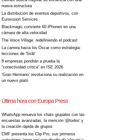
nueva estructura
La distribución de eventos deportivos, con
Eurovision Services
Blackmagic convierte 60 iPhones en una
cámara de alta velocidad
The Voice Village: redefiniendo el podcast
La carrera hacia los Óscar como estrategia:
lecciones de 'Sirât'
8 empresas pondrán a prueba la
“conectividad crítica” en ISE 2026
‘Gran Hermano’ revoluciona su realización en
un nuevo plató
Última hora con Europa Press
WhatsApp renueva los chats grupales con las
encuestas avanzadas, la mención '@todos' y
la creación rápida de grupos
CMF presenta los Clip Pro, sus primeros
auriculares 'open-ear' con diseño de 'clip on' y