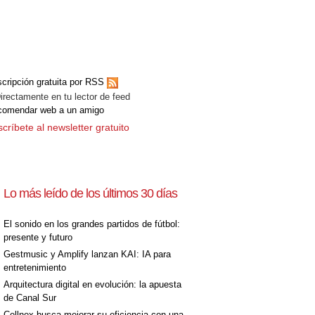
cripción gratuita por RSS
ectamente en tu lector de feed
comendar web a un amigo
críbete al newsletter gratuito
Lo más leído de los últimos 30 días
El sonido en los grandes partidos de fútbol:
presente y futuro
Gestmusic y Amplify lanzan KAI: IA para
entretenimiento
Arquitectura digital en evolución: la apuesta
de Canal Sur
Cellnex busca mejorar su eficiencia con una