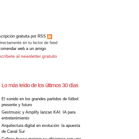
cripción gratuita por RSS
ectamente en tu lector de feed
comendar web a un amigo
críbete al newsletter gratuito
Lo más leído de los últimos 30 días
El sonido en los grandes partidos de fútbol:
presente y futuro
Gestmusic y Amplify lanzan KAI: IA para
entretenimiento
Arquitectura digital en evolución: la apuesta
de Canal Sur
Cellnex busca mejorar su eficiencia con una