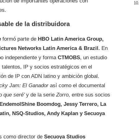
cución de importantes operaciones con
es.
able de la distribuidora
e
formó parte de
HBO Latin America Group,
tures Networks Latin America & Brazil.
En
bo independiente y forma
CTMOBS
, un estudio
talentos, IP y socios estratégicos en el
ción de IP con ADN latino y ambición global.
cky Jam: El Ganador
así como el documental
lo que seré’
y de la serie
Zorro
, entre sus socios
EndemolShine Boomdog, Jessy Terrero, La
Latin, NSQ-Studios, Andy Kaplan y Secuoya
s como director de
Secuoya Studios