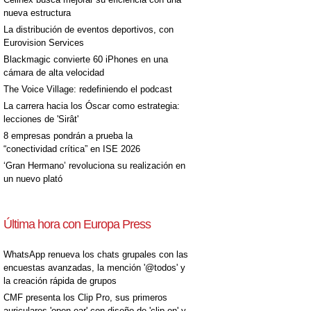
nueva estructura
La distribución de eventos deportivos, con
Eurovision Services
Blackmagic convierte 60 iPhones en una
cámara de alta velocidad
The Voice Village: redefiniendo el podcast
La carrera hacia los Óscar como estrategia:
lecciones de 'Sirât'
8 empresas pondrán a prueba la
“conectividad crítica” en ISE 2026
‘Gran Hermano’ revoluciona su realización en
un nuevo plató
Última hora con Europa Press
WhatsApp renueva los chats grupales con las
encuestas avanzadas, la mención '@todos' y
la creación rápida de grupos
CMF presenta los Clip Pro, sus primeros
auriculares 'open-ear' con diseño de 'clip on' y