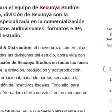
ará el equipo de
Secuoya
Studios
, división de Secuoya con la
specializada en la comercialización
ctos audiovisuales, formatos e IPs
Sus
Dir
l estudio.
Re
Sus
 & Distribution
, el nuevo brazo comercial de
das las divisiones del estudio, cobra vida con
ración de Secuoya Studios en todas las fases
e la creación, producción y postproducción,
nternacional, pasando por los servicios a la
ión de incentivos fiscales. Todo ello, para
a “verdadera oferta de valor” en un mercado en
ya Studios
, en la que
Sergio Pizzolante
será