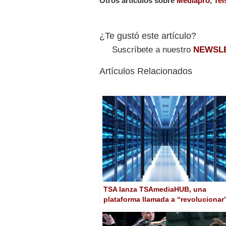
Otros artículos sobre
Mediapro
,
Tel
¿Te gustó este artículo?
Suscríbete a nuestro
NEWSL
Artículos Relacionados
TSA lanza TSAmediaHUB, una
plataforma llamada a “revolucionar
la producción y gestión de
contenidos