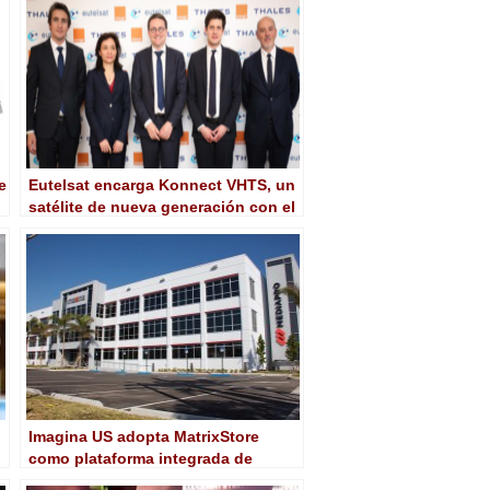
e
Eutelsat encarga Konnect VHTS, un
satélite de nueva generación con el
procesador digital más potente
jamás puesto en órbita
Imagina US adopta MatrixStore
como plataforma integrada de
gestión de contenido digital