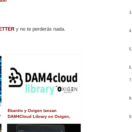
son
ETTER
y no te perderás nada.
Ebantic y Oxigen lanzan
”
DAM4Cloud Library on Oxigen,
nueva plataforma de gestión de
contenidos