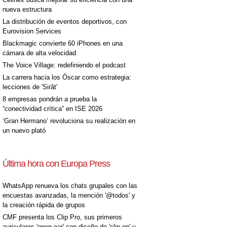
nueva estructura
La distribución de eventos deportivos, con
Eurovision Services
Blackmagic convierte 60 iPhones en una
cámara de alta velocidad
The Voice Village: redefiniendo el podcast
La carrera hacia los Óscar como estrategia:
lecciones de 'Sirât'
8 empresas pondrán a prueba la
“conectividad crítica” en ISE 2026
‘Gran Hermano’ revoluciona su realización en
un nuevo plató
Última hora con Europa Press
WhatsApp renueva los chats grupales con las
encuestas avanzadas, la mención '@todos' y
la creación rápida de grupos
CMF presenta los Clip Pro, sus primeros
auriculares 'open-ear' con diseño de 'clip on' y