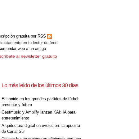
cripción gratuita por RSS
ectamente en tu lector de feed
comendar web a un amigo
críbete al newsletter gratuito
Lo más leído de los últimos 30 días
El sonido en los grandes partidos de fútbol:
presente y futuro
Gestmusic y Amplify lanzan KAI: IA para
entretenimiento
Arquitectura digital en evolución: la apuesta
de Canal Sur
Cellnex busca mejorar su eficiencia con una