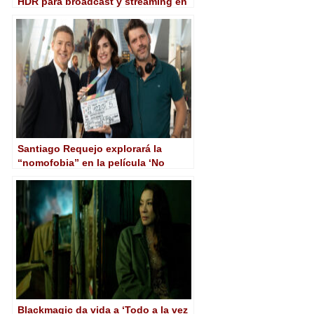
HDR para broadcast y streaming en
CES 2024
Santiago Requejo explorará la
“nomofobia” en la película ‘No
puedo vivir sin ti’
Blackmagic da vida a ‘Todo a la vez