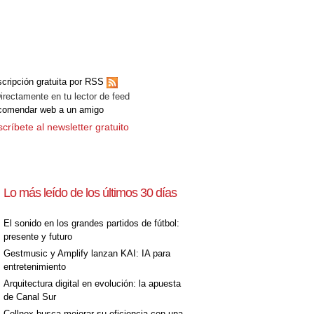
cripción gratuita por RSS
ectamente en tu lector de feed
comendar web a un amigo
críbete al newsletter gratuito
Lo más leído de los últimos 30 días
El sonido en los grandes partidos de fútbol:
presente y futuro
Gestmusic y Amplify lanzan KAI: IA para
entretenimiento
Arquitectura digital en evolución: la apuesta
de Canal Sur
Cellnex busca mejorar su eficiencia con una