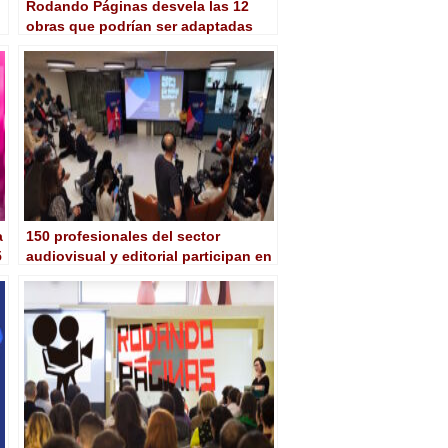
Rodando Páginas desvela las 12
obras que podrían ser adaptadas
para cine o televisión
a
150 profesionales del sector
5
audiovisual y editorial participan en
‘Rodando Páginas, del libro a las
pantallas’