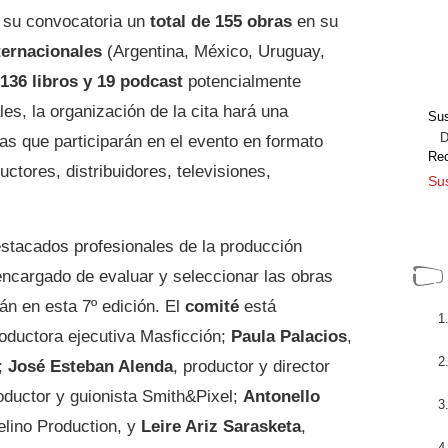
 su convocatoria un
total de 155 obras
en su
ternacionales
(Argentina, México, Uruguay,
136 libros y 19 podcast
potencialmente
es, la organización de la cita hará una
Sus
Dir
las que participarán en el evento en formato
Re
uctores, distribuidores, televisiones,
Sus
stacados profesionales de la producción
 encargado de evaluar y seleccionar las obras
rán en esta 7º edición. El
comité
está
roductora ejecutiva Masficción;
Paula Palacios
,
a;
José Esteban Alenda
, productor y director
roductor y guionista Smith&Pixel;
Antonello
Belino Production, y
Leire Ariz Sarasketa
,