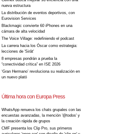
nueva estructura
La distribución de eventos deportivos, con
Eurovision Services
Blackmagic convierte 60 iPhones en una
cámara de alta velocidad
The Voice Village: redefiniendo el podcast
La carrera hacia los Óscar como estrategia:
lecciones de 'Sirât'
8 empresas pondrán a prueba la
“conectividad crítica” en ISE 2026
‘Gran Hermano’ revoluciona su realización en
un nuevo plató
Última hora con Europa Press
WhatsApp renueva los chats grupales con las
encuestas avanzadas, la mención '@todos' y
la creación rápida de grupos
CMF presenta los Clip Pro, sus primeros
auriculares 'open-ear' con diseño de 'clip on' y