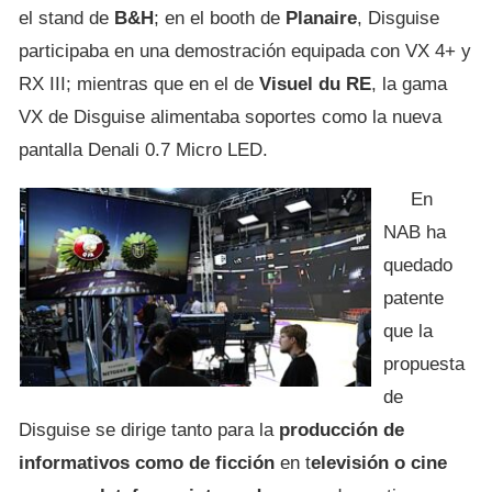
el stand de
B&H
; en el booth de
Planaire
, Disguise
participaba en una demostración equipada con VX 4+ y
RX III; mientras que en el de
Visuel du RE
, la gama
VX de Disguise alimentaba soportes como la nueva
pantalla Denali 0.7 Micro LED.
En
NAB ha
quedado
patente
que la
propuesta
de
Disguise se dirige tanto para la
producción de
informativos como de ficción
en t
elevisión o cine