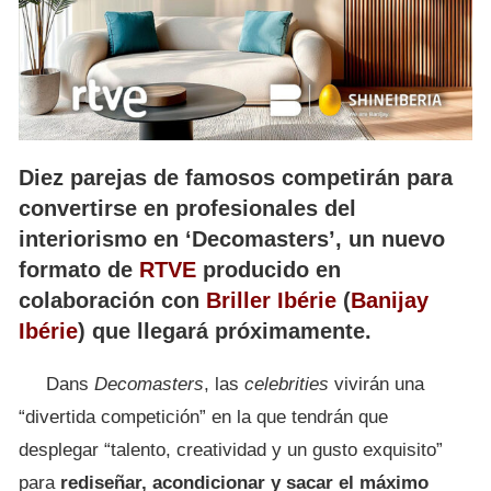
Diez parejas de famosos competirán para
convertirse en profesionales del
interiorismo en ‘Decomasters’, un nuevo
formato de
RTVE
producido en
colaboración con
Briller Ibérie
(
Banijay
Ibérie
) que llegará próximamente.
Dans
Decomasters
, las
celebrities
vivirán una
“divertida competición” en la que tendrán que
desplegar “talento, creatividad y un gusto exquisito”
para
rediseñar, acondicionar y sacar el máximo