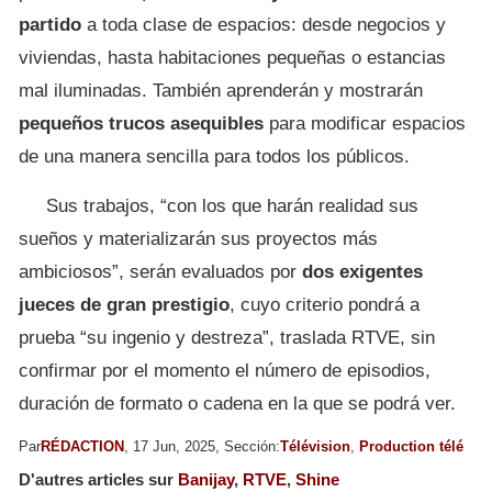
partido
a toda clase de espacios: desde negocios y
viviendas, hasta habitaciones pequeñas o estancias
mal iluminadas. También aprenderán y mostrarán
pequeños trucos asequibles
para modificar espacios
de una manera sencilla para todos los públicos.
Sus trabajos, “con los que harán realidad sus
sueños y materializarán sus proyectos más
ambiciosos”, serán evaluados por
dos exigentes
jueces de gran prestigio
, cuyo criterio pondrá a
prueba “su ingenio y destreza”, traslada RTVE, sin
confirmar por el momento el número de episodios,
duración de formato o cadena en la que se podrá ver.
Par
RÉDACTION
, 17 Jun, 2025, Sección:
Télévision
,
Production télé
D'autres articles sur
Banijay
,
RTVE
,
Shine