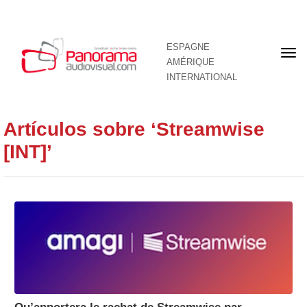
ESPAGNE
Pre
AMÉRIQUE
pag
INTERNATIONAL
Artículos sobre ‘Streamwise
[INT]’