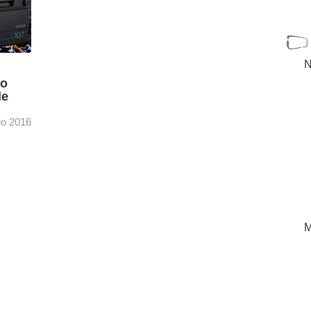
N
co
de
lio 2016
arán
amera2
[+]
M