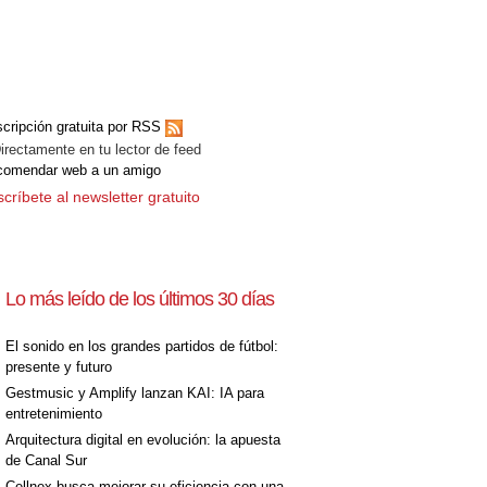
cripción gratuita por RSS
ectamente en tu lector de feed
comendar web a un amigo
críbete al newsletter gratuito
Lo más leído de los últimos 30 días
El sonido en los grandes partidos de fútbol:
presente y futuro
Gestmusic y Amplify lanzan KAI: IA para
entretenimiento
Arquitectura digital en evolución: la apuesta
de Canal Sur
Cellnex busca mejorar su eficiencia con una