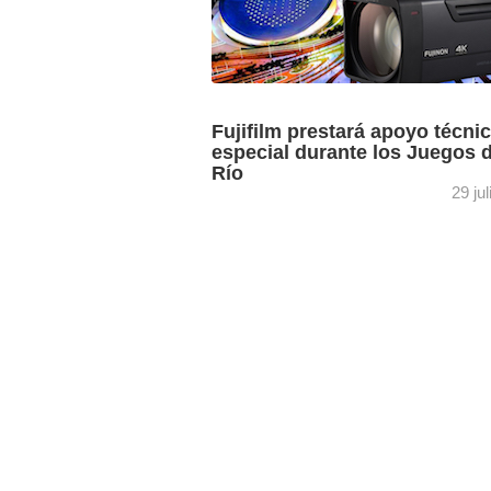
Fujifilm prestará apoyo técni
especial durante los Juegos 
Río
29 ju
Durante la gran cita deportiva expertos
americanos, europeos y japoneses est
disponible en las instalaciones de la
productora y empresa de servicios C
para ...