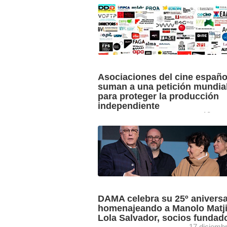
La colección de libros “Imprenta dinám
la ECAM (Escuela de Cinematografía y
Audiovisual de la Comunidad de Madrid
DAMA, entidad especializada ...
Asociaciones del cine españo
suman a una petición mundia
para proteger la producción
independiente
13 may
Representantes del sector cinematográ
audiovisual de todo el mundo, entre ell
españolas Acción, AECINE, ALMA, D
FAGA, GIDOI, PROA y PATE, hacen ..
DAMA celebra su 25º aniversa
homenajeando a Manolo Matji
Lola Salvador, socios fundad
17 diciemb