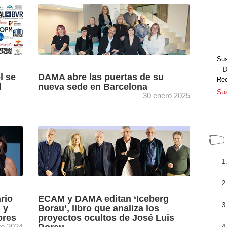
ica” de
ALMA, DAMA, FAGA y Fundación SGAE han
 del
presentado en Madrid el estudio “La profesión
) y
del guionista en España”, una investigación
elaborada por el Instituto ...
[+]
Sus
Dir
l se
DAMA abre las puertas de su
Re
l
nueva sede en Barcelona
Sus
30 enero 2025
o 2025
fico y
El céntrico Passatge de Sant Bernart 8, frente
os las
a la Plaça de Terenci Moix, acoge la nueva
AMA,
sede en Barcelona de DAMA, un nuevo ...
.
[+]
rio
ECAM y DAMA editan ‘Iceberg
 y
Borau’, libro que analiza los
ores
proyectos ocultos de José Luis
re 2024