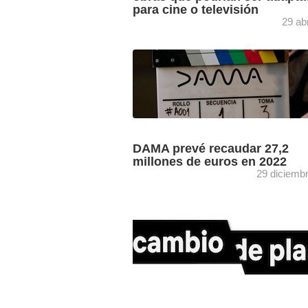
para cine o televisión
29 ab
Los próximos 6 y 7 de junio se celebra
Madrid la quinta edición de Rodando P
del libro a las pantallas, una iniciativa ...
DAMA prevé recaudar 27,2
millones de euros en 2022
29 diciemb
La Asamblea general de DAMA, entida
gestión de derechos de autores
audiovisuales, ha aprobado sus presu
para 2022, así como una actualización d