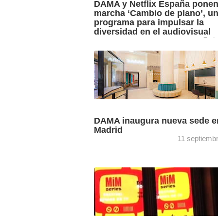
DAMA y Netflix España ponen
marcha ‘Cambio de plano’, u
programa para impulsar la
diversidad en el audiovisual
7 ab
La iniciativa incluye la convocatoria de
concurso de ideas, ‘Cuéntanos las hist
que nadie cuenta’, que premiará histori
originales sobre el mundo rural, ...
DAMA inaugura nueva sede e
Madrid
11 septiemb
La nueva sede de la entidad de gestión
derechos de autor de guionistas y dire
pretende convertirse en un punto de
encuentro y ...