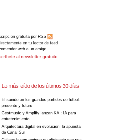
[+]
cripción gratuita por RSS
ectamente en tu lector de feed
comendar web a un amigo
críbete al newsletter gratuito
Lo más leído de los últimos 30 días
[+]
El sonido en los grandes partidos de fútbol:
presente y futuro
Gestmusic y Amplify lanzan KAI: IA para
entretenimiento
Arquitectura digital en evolución: la apuesta
de Canal Sur
Cellnex busca mejorar su eficiencia con una