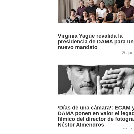
Virginia Yagüe revalida la
presidencia de DAMA para un
nuevo mandato
26 jun
El nuevo Consejo de Administradores 
Derechos de Autor de Medios Audiovis
(DAMA) reelige a Virginia Yagüe como
presidenta de la entidad en su ...
‘Días de una cámara’: ECAM 
DAMA ponen en valor el lega
fílmico del director de fotogra
Néstor Almendros
30 ab