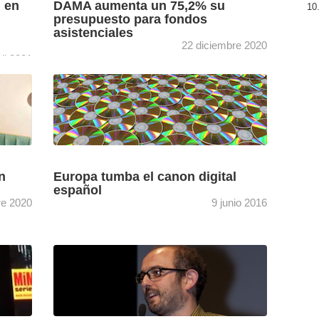
 en
DAMA aumenta un 75,2% su
n
presupuesto para fondos
asistenciales
22 diciembre 2020
ril 2021
 un
La entidad de gestión de derechos de
orias
guionistas y directores prevé cerrar 2020 con
as
un aumento del 5,8% en su recaudación,
gracias en gran ...
[+]
n
Europa tumba el canon digital
español
re 2020
9 junio 2016
 de
La sentencia del Tribunal de Justicia de la
ctores
Unión Europea asegura que la compensación
vía Presupuestos Generales del Estado «no
asegura que el coste ...
[+]