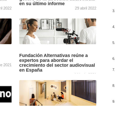
en su último informe
ril 2022
29 abril 2022
rá en
El último informe realizado por DAMA en
áginas,
colaboración con la Academia de Cine, un
estudio sobre la situación sociolaboral de las
[+]
directoras y directores ...
Fundación Alternativas reúne a
expertos para abordar el
re 2021
crecimiento del sector audiovisual
en España
14 junio 2021
d de
Numerosos expertos reflexionarán sobre la
recuperación de la economía española a
puestos
través del sector audiovisual en un evento
e ...
impulsado por Fundación Alternativas. El
[+]
encuentro ...