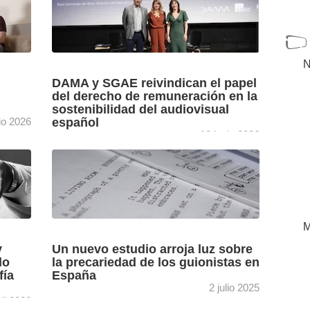
N
DAMA y SGAE reivindican el papel
del derecho de remuneración en la
sostenibilidad del audiovisual
io 2026
español
10 junio 2026
de
DAMA y SGAE presentan en la Academia de
uales
Cine el estudio ‘La importancia económica del
derecho de remuneración en el mercado
audiovisual español’, elaborado ...
[+]
M
y
Un nuevo estudio arroja luz sobre
do
la precariedad de los guionistas en
fía
España
2 julio 2025
ril 2026