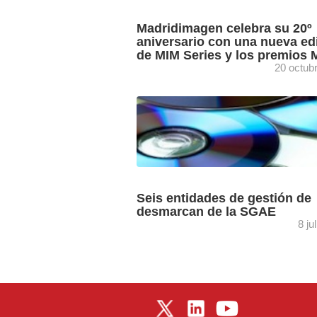
Madridimagen celebra su 20º
aniversario con una nueva ed
de MIM Series y los premios 
20 octub
Del 23 al 27 de noviembre, MIM Series
ofrecerá avances de los próximos est
de ficción de todas las cadenas.
Madridimagen celebra su 20º ...
Seis entidades de gestión de
desmarcan de la SGAE
8 ju
Tras un encuentro de urgencia con la M
de Cultura, Ángeles González-Sinde, 
AIE, AISGE, CEDRO, DAMA y EGEDA
defendido que la gestión ...