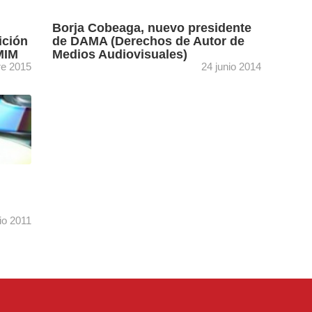
Borja Cobeaga, nuevo presidente
ición
de DAMA (Derechos de Autor de
MIM
Medios Audiovisuales)
re 2015
24 junio 2014
Coincidiendo con el décimoquinto aniversario
renos
de esta entidad de gestión, Borja Cobeaga ha
sustituido en la presidencia a Enrique Urbizu,
quien ha estado al ...
[+]
lio 2011
inistra
AGEDI,
, han
[+]