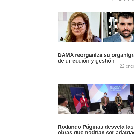
La entidad española de gestión de der
de autor especializada en el ámbito
audiovisual, DAMA, ha celebrado un ac
conmemoración de su 25º ...
DAMA reorganiza su organig
de dirección y gestión
22 ene
Derechos de Autor de Medios Audiovis
(DAMA) aprueba una profunda
reestructuración de su organigrama
adjudicando a Carmen Pacheco Ronda
dirección general y a ...
Rodando Páginas desvela las
obras que podrían ser adapt