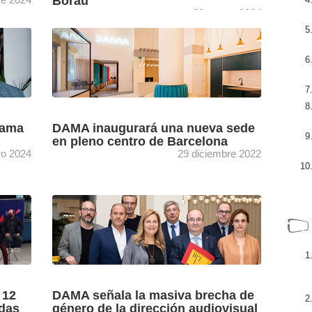
Borau
20 marzo 2024
echos
La sede de la Academia de Cine ha acogido el
acto de presentación de ‘Iceberg Borau’ de
to de
Carlos F. Heredero, un libro editado por ...
[+]
rama
DAMA inaugurará una nueva sede
en pleno centro de Barcelona
ro 2024
29 diciembre 2022
uales
La última Asamblea General de DAMA,
entidad de gestión de derechos audiovisuales,
se salda con la aprobación de los
 la
presupuestos de 2023 (con un ...
[+]
 12
DAMA señala la masiva brecha de
adas
género de la dirección audiovisual