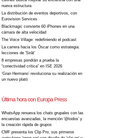
nueva estructura
La distribución de eventos deportivos, con
Eurovision Services
Blackmagic convierte 60 iPhones en una
[+]
cámara de alta velocidad
The Voice Village: redefiniendo el podcast
La carrera hacia los Óscar como estrategia:
lecciones de 'Sirât'
8 empresas pondrán a prueba la
“conectividad crítica” en ISE 2026
‘Gran Hermano’ revoluciona su realización en
un nuevo plató
Última hora con Europa Press
[+]
WhatsApp renueva los chats grupales con las
encuestas avanzadas, la mención '@todos' y
la creación rápida de grupos
CMF presenta los Clip Pro, sus primeros
auriculares 'open-ear' con diseño de 'clip on' y