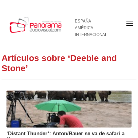
ESPAÑA
Por
AMÉRICA
INTERNACIONAL
Artículos sobre ‘Deeble and
Stone’
‘Distant Thunder’: Anton/Bauer se va de safari a