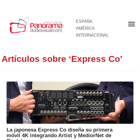
ESPAÑA
Por
AMÉRICA
INTERNACIONAL
Artículos sobre ‘Express Co’
La japonesa Express Co diseña su primera
móvil 4K integrando Artist y MediorNet de