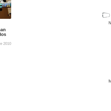
N
nan
dos
re 2010
y
 días
,
n
[+]
M