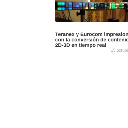
Teranex y Eurocom impresio
con la conversión de conteni
2D-3D en tiempo real
15 octub
Los profesionales de postproductoras 
broadcasters que están pasando estos
por las Jornadas de conversión 2D-3D
organizadas por Eurocom y Teranex e
Madrid, ...