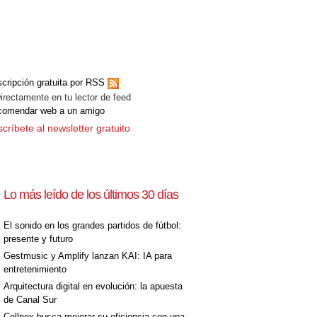
cripción gratuita por RSS
ectamente en tu lector de feed
comendar web a un amigo
críbete al newsletter gratuito
Lo más leído de los últimos 30 días
El sonido en los grandes partidos de fútbol:
presente y futuro
Gestmusic y Amplify lanzan KAI: IA para
entretenimiento
Arquitectura digital en evolución: la apuesta
de Canal Sur
Cellnex busca mejorar su eficiencia con una