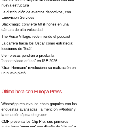
nueva estructura
La distribución de eventos deportivos, con
Eurovision Services
Blackmagic convierte 60 iPhones en una
cámara de alta velocidad
The Voice Village: redefiniendo el podcast
La carrera hacia los Óscar como estrategia:
lecciones de 'Sirât'
8 empresas pondrán a prueba la
“conectividad crítica” en ISE 2026
‘Gran Hermano’ revoluciona su realización en
un nuevo plató
Última hora con Europa Press
WhatsApp renueva los chats grupales con las
encuestas avanzadas, la mención '@todos' y
la creación rápida de grupos
CMF presenta los Clip Pro, sus primeros
auriculares 'open-ear' con diseño de 'clip on' y