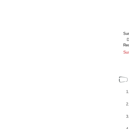
s de
Durante los Juegos Olímpicos se están
 a
llevando una serie de pruebas en vivo con
vo
MPEG-DASH, con protección de contenidos
.
DRM, de cara a demostrar ...
[+]
Sus
Dir
Re
Sus