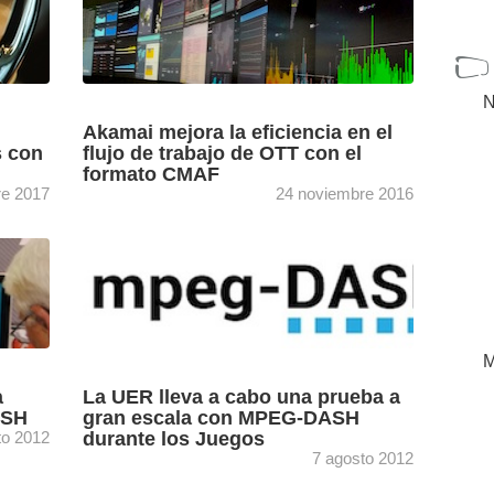
N
Akamai mejora la eficiencia en el
s con
flujo de trabajo de OTT con el
formato CMAF
re 2017
24 noviembre 2016
o T.
Su servicio de transcodificación en la nube
ward
para contenido a la carta ya admite el formato
ndador
CMAF (Common Media Application Format),
harles
común de aplicaciones ...
[+]
M
a
La UER lleva a cabo una prueba a
ASH
gran escala con MPEG-DASH
to 2012
durante los Juegos
7 agosto 2012