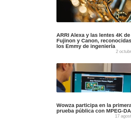
ARRI Alexa y las lentes 4K de
Fujinon y Canon, reconocida
los Emmy de ingeniería
2 octub
Sony recibirá el prestigioso premio Phil
Farnsworth Corporate Achievement A
mientras que Leonardo Chiariglione, fu
de MPEG, ha sido reconocido con el C
...
Wowza participa en la primer
prueba pública con MPEG-D
17 agos