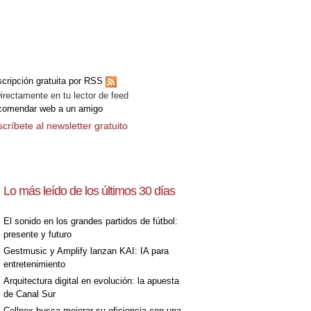
cripción gratuita por RSS
ectamente en tu lector de feed
comendar web a un amigo
críbete al newsletter gratuito
Lo más leído de los últimos 30 días
El sonido en los grandes partidos de fútbol:
presente y futuro
Gestmusic y Amplify lanzan KAI: IA para
entretenimiento
Arquitectura digital en evolución: la apuesta
de Canal Sur
Cellnex busca mejorar su eficiencia con una