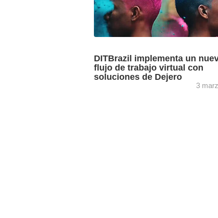
DITBrazil implementa un nue
flujo de trabajo virtual con
soluciones de Dejero
3 marz
Las soluciones EnGo y GateWay de De
son utilizadas por DITBrazil para transm
vídeos y datos de alta calidad directa
desde platós de cine ...