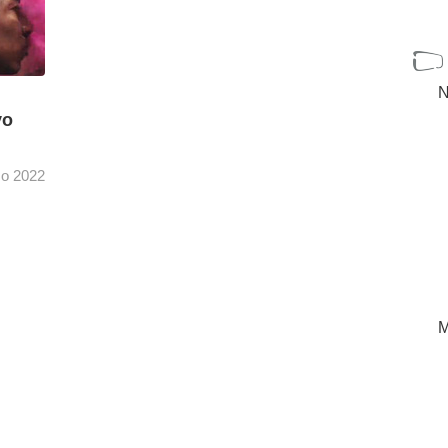
N
vo
o 2022
jero
itir
mente
[+]
M