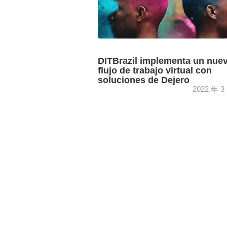
DITBrazil implementa un nue
flujo de trabajo virtual con
soluciones de Dejero
2022 年 3
Las soluciones EnGo y GateWay de De
son utilizadas por DITBrazil para transm
vídeos y datos de alta calidad directa
desde platós de cine ...