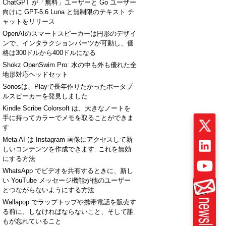
ChatGPT が「無料」ユーザーと Go ユーザー
向けに GPT-5.6 Luna と無制限のテキスト チ
ャットをリリース
OpenAIのスマートスピーカーは円形のデザイ
ンで、インタラクションパーツが可動し、価
格は300ドルから400ドルになる
Shokz OpenSwim Pro: 水の中も外も優れた全
地形対応ヘッドセット
Sonosは、Playで長年作りたかったポータブ
ルスピーカーを発見しました
Kindle Scribe Colorsoft は、大きなノートを
手に持ってカラーでメモを取ることができま
す
Meta AI は Instagram 画像にアクセスして新
しいコンテンツを作成できます: これを無効
にする方法
WhatsApp でビデオを共有するときに、新し
い YouTube メッセージ機能が他のユーザー
とつながらないようにする方法
Wallapop でラップトップや携帯電話を販売す
る前に、しなければならないこと、そして誰
もが忘れていること