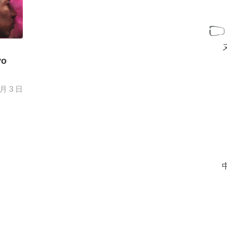
vo
 月 3 日
jero
itir
mente
[+]
中