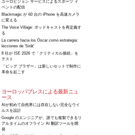
ユーロビジョン サービスによるスポーツ イ
ベントの配信
Blackmagic が 60 台の iPhone を高速カメラ
に変える
The Voice Village: ポッドキャストを再定義す
る
La carrera hacia los Óscar como estrategia:
lecciones de 'Sirât'
8 社が ISE 2026 で「クリティカル接続」を
テスト
「ビッグ ブラザー」は新しいセットで制作に
革命を起こす
ヨーロッパプレスによる最新ニュ
ース
AIが初めて自然界には存在しない完全なウイ
ルスを設計
Google のエンジニアが、誰でも複製できるリ
アルタイムのオフライン AI 翻訳ツールを開
発