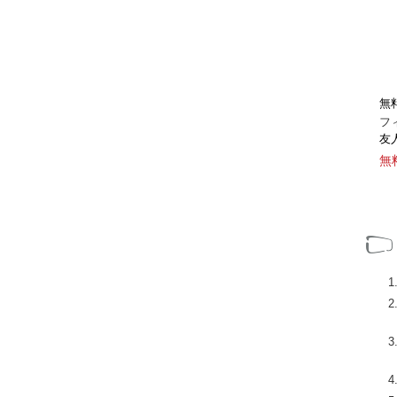
無
フ
友
無