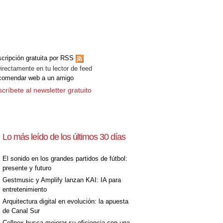
cripción gratuita por RSS
ectamente en tu lector de feed
comendar web a un amigo
críbete al newsletter gratuito
Lo más leído de los últimos 30 días
El sonido en los grandes partidos de fútbol:
presente y futuro
Gestmusic y Amplify lanzan KAI: IA para
entretenimiento
Arquitectura digital en evolución: la apuesta
de Canal Sur
Cellnex busca mejorar su eficiencia con una