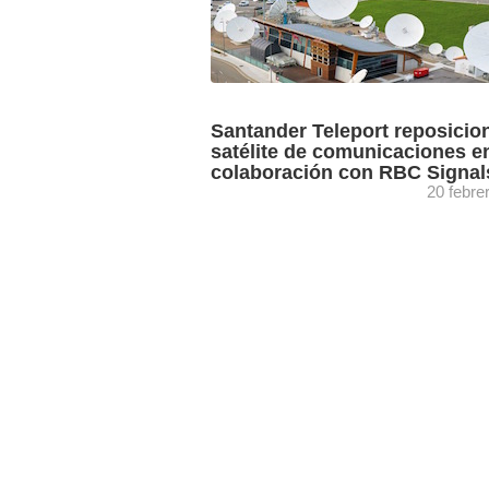
Santander Teleport reposicio
satélite de comunicaciones e
colaboración con RBC Signal
20 febre
Esta maniobra de vuelo permitirá al saté
redefinir su posición orbital después de
semanas de navegación controlada qu
completará en las próximas ...