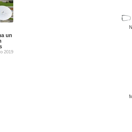
N
na un
n
s
ro 2019
lite
 varias
e se
[+]
M