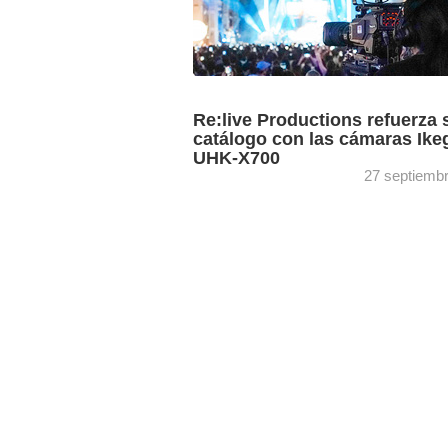
Re:live Productions refuerza 
catálogo con las cámaras Ike
UHK-X700
27 septiemb
El proveedor de servicios de vídeo y c
alquiler Re:live Productions ha invertid
tres sistemas de cámaras UHK-X700 
UHD de Ikegami, así ...