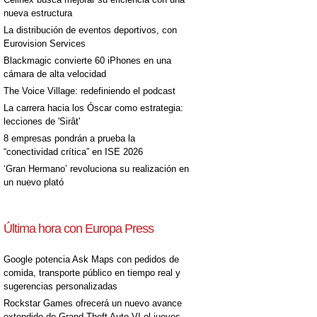
nueva estructura
La distribución de eventos deportivos, con
Eurovision Services
Blackmagic convierte 60 iPhones en una
cámara de alta velocidad
The Voice Village: redefiniendo el podcast
La carrera hacia los Óscar como estrategia:
lecciones de 'Sirât'
8 empresas pondrán a prueba la
“conectividad crítica” en ISE 2026
‘Gran Hermano’ revoluciona su realización en
un nuevo plató
Última hora con Europa Press
Google potencia Ask Maps con pedidos de
comida, transporte público en tiempo real y
sugerencias personalizadas
Rockstar Games ofrecerá un nuevo avance
extendido de Grand Theft Auto VI el jueves