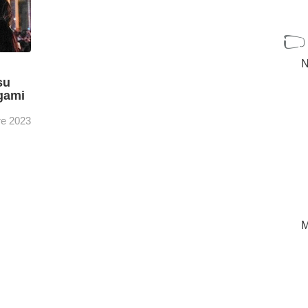
N
su
gami
re 2023
asa de
o en
4K-
[+]
M