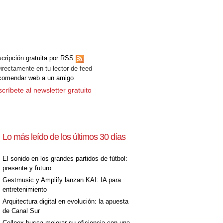
cripción gratuita por RSS
ectamente en tu lector de feed
comendar web a un amigo
críbete al newsletter gratuito
Lo más leído de los últimos 30 días
El sonido en los grandes partidos de fútbol:
presente y futuro
Gestmusic y Amplify lanzan KAI: IA para
entretenimiento
Arquitectura digital en evolución: la apuesta
de Canal Sur
Cellnex busca mejorar su eficiencia con una