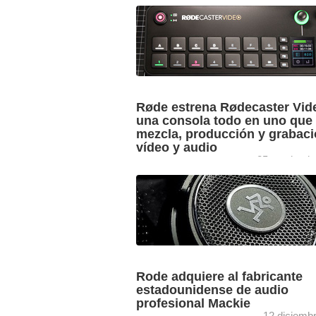
Comienza la fase beta de Røde CallMe
función para RødeCaster Pro II y Rød
Duo (Røde) desarrollada en colaboraci
Vortex Communications que permite ...
Røde estrena Rødecaster Vid
una consola todo en uno que
mezcla, producción y grabaci
vídeo y audio
25 septiemb
Dirigida a la creación de contenidos, el
podcasting de vídeo, transmisiones en 
y labores de emisión, la consola todo 
Rødecaster Video ...
Rode adquiere al fabricante
estadounidense de audio
profesional Mackie
12 diciemb