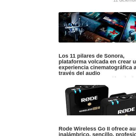
Rode escribe un nuevo capítulo en su
evolución al comprar su matriz The
Freedman Group al fabricante Mackie 
desde 1989, ha diseñado y ...
Los 11 pilares de Sonora,
plataforma volcada en crear 
experiencia cinematográfica 
través del audio
10 noviemb
Roberto Vicente, cofundador y CPO de
Sonora, una plataforma de audio bajo
demanda que busca crear experiencia
cinematográficas partiendo del audio,
comparte las claves ...
Rode Wireless Go II ofrece au
inalámbrico, sencillo, profesi