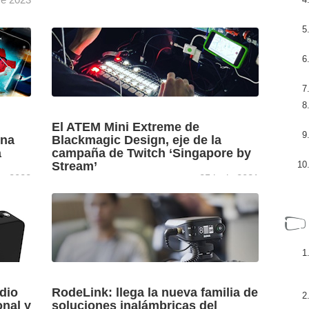
En esta Tribuna, Sezar Blue, youtuber
gastronómico que recopila en su canal de
que,
YouTube una selección de restaurantes que
ayudan a conformar una fotografía ...
[+]
El ATEM Mini Extreme de
una
Blackmagic Design, eje de la
a
campaña de Twitch ‘Singapore by
Stream’
re 2022
25 junio 2021
La campaña Singapore by Stream, impulsada
por la Cámara de Turismo de Singapur, se ha
s
producido en Twitch con el mezclador ATEM
Mini Extreme ...
[+]
dio
RodeLink: llega la nueva familia de
onal y
soluciones inalámbricas del