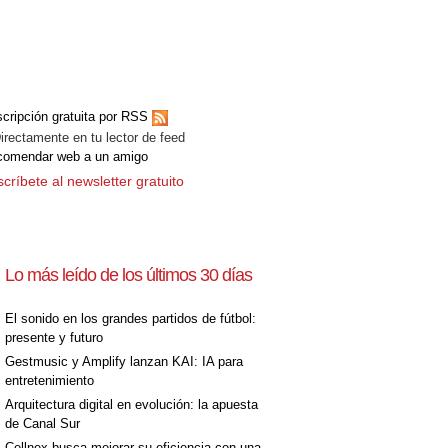
[+]
cripción gratuita por RSS
ectamente en tu lector de feed
comendar web a un amigo
críbete al newsletter gratuito
Lo más leído de los últimos 30 días
[+]
El sonido en los grandes partidos de fútbol:
presente y futuro
Gestmusic y Amplify lanzan KAI: IA para
entretenimiento
Arquitectura digital en evolución: la apuesta
de Canal Sur
Cellnex busca mejorar su eficiencia con una