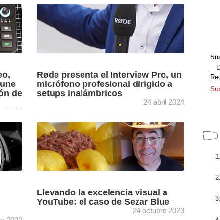
,
Luis Basteiro, commissioning editor de
eCaster
Podimo en España, repasa la apuesta de la
ón con
plataforma por la vertiente visual de sus
podcasts, una iniciativa que ...
[+]
Sus
Dir
eo,
Røde presenta el Interview Pro, un
Re
 une
micrófono profesional dirigido a
Sus
ón de
setups inalámbricos
24 abril 2024
re 2024
El nuevo micrófono Interview Pro y los
directo
accesorios Phone Cage y Magnetic Mount se
en uno
incorporan al catálogo de Røde para ofrecer a
los profesionales ...
[+]
Llevando la excelencia visual a
YouTube: el caso de Sezar Blue
24 octubre 2023
re 2023