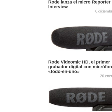
Rode lanza el micro Reporter
Interview
6 diciemb
El nuevo micrófono omnidireccional se
diseñado específicamente para entrevi
Rode ha presentado esta semana el
micrófono Reporter Interview, diseñado
especialmente para entrevistas y ...
Rode Videomic HD, el primer
grabador digital con micrófo
«todo-en-uno»
26 ene
Rode ha lanzado el nuevo VideoMic H
micrófono de cañón de alta fidelidad y
precisión RF con grabación digital inte
diseñado para cámaras ...