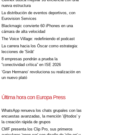
nueva estructura
La distribución de eventos deportivos, con
Eurovision Services
Blackmagic convierte 60 iPhones en una
cámara de alta velocidad
[+]
The Voice Village: redefiniendo el podcast
La carrera hacia los Óscar como estrategia:
lecciones de 'Sirât'
8 empresas pondrán a prueba la
“conectividad crítica” en ISE 2026
‘Gran Hermano’ revoluciona su realización en
un nuevo plató
Última hora con Europa Press
[+]
WhatsApp renueva los chats grupales con las
encuestas avanzadas, la mención '@todos' y
la creación rápida de grupos
CMF presenta los Clip Pro, sus primeros
auriculares 'open-ear' con diseño de 'clip on' y