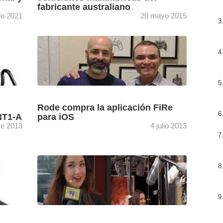
fabricante australiano
ro 2021
20 mayo 2015
brico
RodeLink garantiza una cobertura de hasta
mente
100 metros de alcance sin necesidad de
le
seleccionar canales. El fabricante australiano
de microfonía, Rode, acaba de lanzar ...
[+]
Rode compra la aplicación FiRe
NT1-A
para iOS
re 2013
4 julio 2013
sido
Esta aplicación para grabación de audio FiRe
lle en
para los dispositivos iOS de Apple ha sido
a unos
desarrollada por la empresa estadounidense
Audiofile Engineering. Rode acaba ...
[+]