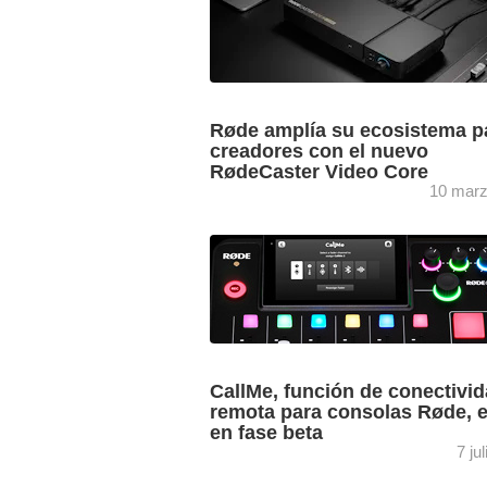
Røde amplía su ecosistema p
creadores con el nuevo
RødeCaster Video Core
10 marz
La compañía australiana Røde desarrol
nuevo RødeCaster Video Core, una n
consola compacta de producción audio
que amplía su ecosistema de herramie
para ...
CallMe, función de conectivi
remota para consolas Røde, e
en fase beta
7 ju