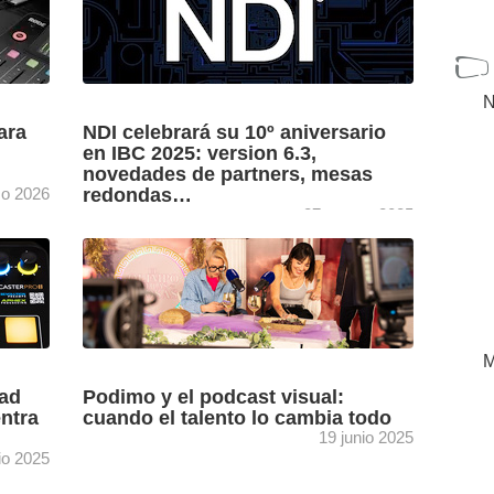
N
ara
NDI celebrará su 10º aniversario
en IBC 2025: version 6.3,
novedades de partners, mesas
o 2026
redondas…
27 agosto 2025
la el
El stand de NDI en IBC 2025, solución que
ueva
este año celebra su 10º aniversario, acogerá
visual
la presentación de nuevos productos de sus
ntas
partners, ...
[+]
M
dad
Podimo y el podcast visual:
ntra
cuando el talento lo cambia todo
19 junio 2025
lio 2025