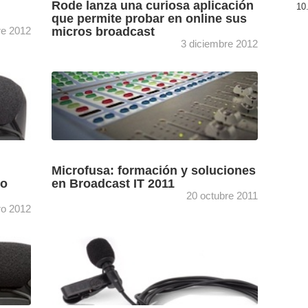
Rode lanza una curiosa aplicación
que permite probar en online sus
re 2012
micros broadcast
3 diciembre 2012
 ha
Soundbooth Broadcast permite comprobar la
stas.
respuesta de cada micro del portfolio de Rode
en diferentes entornos de captación. Rode ha
lanzado al mercado una ...
[+]
Microfusa: formación y soluciones
no
en Broadcast IT 2011
20 octubre 2011
ro 2012
D, un
Microfusa presentará las últimas novedades
de Apogee, RME, PreSonus, SPL, Rode,
grada,
Olympus, Vicoustic y Avid. Microfusa
presentará sus últimas novedades en el stand
[+]
3D05 ...