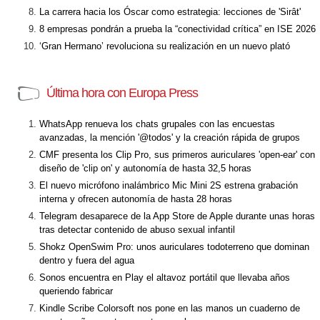
La carrera hacia los Óscar como estrategia: lecciones de 'Sirât'
8 empresas pondrán a prueba la “conectividad crítica” en ISE 2026
‘Gran Hermano’ revoluciona su realización en un nuevo plató
Última hora con Europa Press
WhatsApp renueva los chats grupales con las encuestas
avanzadas, la mención '@todos' y la creación rápida de grupos
CMF presenta los Clip Pro, sus primeros auriculares 'open-ear' con
diseño de 'clip on' y autonomía de hasta 32,5 horas
El nuevo micrófono inalámbrico Mic Mini 2S estrena grabación
interna y ofrecen autonomía de hasta 28 horas
Telegram desaparece de la App Store de Apple durante unas horas
tras detectar contenido de abuso sexual infantil
Shokz OpenSwim Pro: unos auriculares todoterreno que dominan
dentro y fuera del agua
Sonos encuentra en Play el altavoz portátil que llevaba años
queriendo fabricar
Kindle Scribe Colorsoft nos pone en las manos un cuaderno de