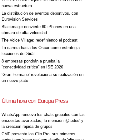
nueva estructura
La distribución de eventos deportivos, con
Eurovision Services
Blackmagic convierte 60 iPhones en una
cámara de alta velocidad
The Voice Village: redefiniendo el podcast
La carrera hacia los Óscar como estrategia:
lecciones de 'Sirât'
8 empresas pondrán a prueba la
“conectividad crítica” en ISE 2026
‘Gran Hermano’ revoluciona su realización en
un nuevo plató
Última hora con Europa Press
WhatsApp renueva los chats grupales con las
encuestas avanzadas, la mención '@todos' y
la creación rápida de grupos
CMF presenta los Clip Pro, sus primeros
auriculares 'open-ear' con diseño de 'clip on' y