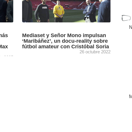
N
más
Mediaset y Señor Mono impulsan
‘Maribáñez’, un docu-reality sobre
Max
fútbol amateur con Cristóbal Soria
26 octubre 2022
lio 2025
r Mono
Maribáñez. El Peor equipo del mundo, un
odios
docu-reality que narrará la transformación de
un club de fútbol humilde con la participación
de Cristóbal Soria, ...
[+]
M