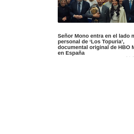
Señor Mono entra en el lado 
personal de ‘Los Topuria’,
documental original de HBO 
en España
1 ju
‘Los Topuria’, una producción de Seño
para HBO Max, ofrecerá en cinco epis
el lado más personal de Ilia Topuria,
especialista en artes ...