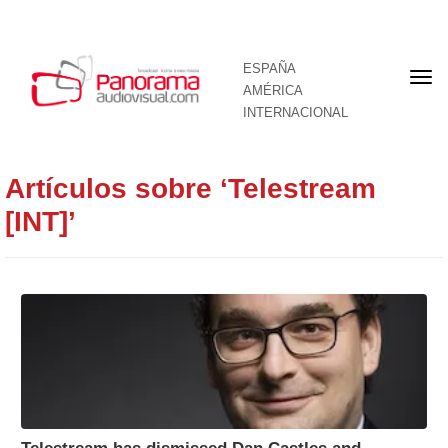
ESPAÑA
Por
AMÉRICA
INTERNACIONAL
Artículos sobre ‘Telestream
[INT]’