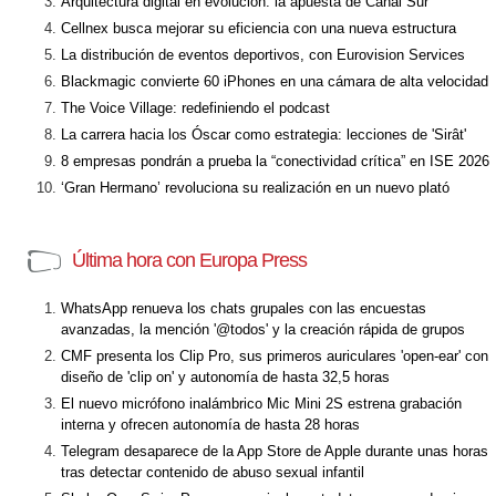
Arquitectura digital en evolución: la apuesta de Canal Sur
Cellnex busca mejorar su eficiencia con una nueva estructura
La distribución de eventos deportivos, con Eurovision Services
Blackmagic convierte 60 iPhones en una cámara de alta velocidad
The Voice Village: redefiniendo el podcast
La carrera hacia los Óscar como estrategia: lecciones de 'Sirât'
8 empresas pondrán a prueba la “conectividad crítica” en ISE 2026
‘Gran Hermano’ revoluciona su realización en un nuevo plató
Última hora con Europa Press
WhatsApp renueva los chats grupales con las encuestas
avanzadas, la mención '@todos' y la creación rápida de grupos
CMF presenta los Clip Pro, sus primeros auriculares 'open-ear' con
diseño de 'clip on' y autonomía de hasta 32,5 horas
El nuevo micrófono inalámbrico Mic Mini 2S estrena grabación
interna y ofrecen autonomía de hasta 28 horas
Telegram desaparece de la App Store de Apple durante unas horas
tras detectar contenido de abuso sexual infantil