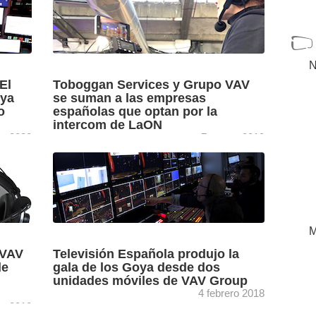
N
El
Toboggan Services y Grupo VAV
oya
se suman a las empresas
o
españolas que optan por la
intercom de LaON
ro 2020
7 marzo 2019
6%)
El LT750, el sistema más grande de la cartera
e
de LaON, puede desde una única estación
e
base de 1RU funcionar con hasta 128
beltpacks ...
[+]
M
 VAV
Televisión Española produjo la
de
gala de los Goya desde dos
unidades móviles de VAV Group
4 febrero 2018
ro 2018