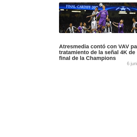
El sistema de intercom es Kroma by 
compuesto por la matriz Crossnet 104,
64 puertos Dante que dan servicio a 16
paneles ...
Atresmedia contó con VAV pa
tratamiento de la señal 4K de 
final de la Champions
6 jun
La unidad móvil número 21 de VAV,
preparada totalmente para la producci
4K, sirvió como control de continuidad 
Atresmedia para la emisión ...