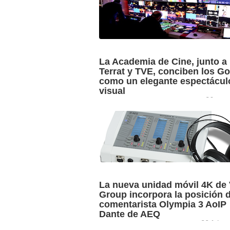
La Academia de Cine, junto a 
Terrat y TVE, conciben los G
como un elegante espectácul
visual
26 ene
Un total de 3.598.000 espectadores (2
siguieron la gala de los Goya en La 1 d
Televisión Española con una impecabl
producción y puesta ...
La nueva unidad móvil 4K de
Group incorpora la posición 
comentarista Olympia 3 AoIP
Dante de AEQ
20 febre