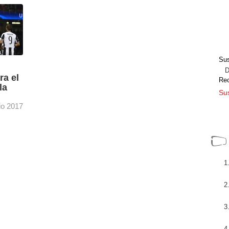
AEQ
VAV Group desplazó hasta el Madrid Marriott
 con
Auditorium Hotel su unidad móvil 21 4K,
configurada en esta ocasión como Alta
Definición, y la unidad ...
[+]
Sus
Dir
ra el
Re
la
Sus
io 2017
ón en
a
[+]