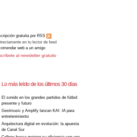
cripción gratuita por RSS
ectamente en tu lector de feed
comendar web a un amigo
críbete al newsletter gratuito
Lo más leído de los últimos 30 días
El sonido en los grandes partidos de fútbol:
presente y futuro
Gestmusic y Amplify lanzan KAI: IA para
entretenimiento
Arquitectura digital en evolución: la apuesta
de Canal Sur
Cellnex busca mejorar su eficiencia con una