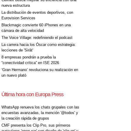
nueva estructura
La distribución de eventos deportivos, con
Eurovision Services
Blackmagic convierte 60 iPhones en una
cámara de alta velocidad
The Voice Village: redefiniendo el podcast
La carrera hacia los Óscar como estrategia:
lecciones de 'Sirât'
8 empresas pondrán a prueba la
“conectividad crítica” en ISE 2026
‘Gran Hermano’ revoluciona su realización en
un nuevo plató
Última hora con Europa Press
WhatsApp renueva los chats grupales con las
encuestas avanzadas, la mención '@todos' y
la creación rápida de grupos
CMF presenta los Clip Pro, sus primeros
auriculares 'open-ear' con diseño de 'clip on' y