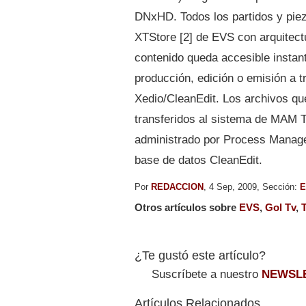
DNxHD. Todos los partidos y pie
XTStore [2] de EVS con arquitect
contenido queda accesible insta
producción, edición o emisión a tr
Xedio/CleanEdit. Los archivos q
transferidos al sistema de MAM Ta
administrado por Process Manage
base de datos CleanEdit.
Por
REDACCION
, 4 Sep, 2009, Sección:
E
Otros artículos sobre
EVS
,
Gol Tv
,
T
¿Te gustó este artículo?
Suscríbete a nuestro
NEWSL
Artículos Relacionados