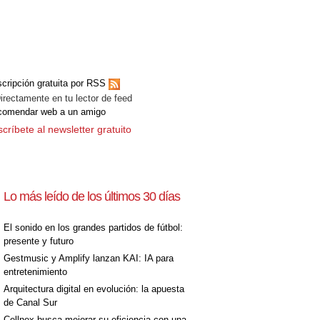
cripción gratuita por RSS
ectamente en tu lector de feed
comendar web a un amigo
críbete al newsletter gratuito
Lo más leído de los últimos 30 días
El sonido en los grandes partidos de fútbol:
presente y futuro
Gestmusic y Amplify lanzan KAI: IA para
entretenimiento
Arquitectura digital en evolución: la apuesta
de Canal Sur
Cellnex busca mejorar su eficiencia con una