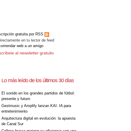
cripción gratuita por RSS
ectamente en tu lector de feed
comendar web a un amigo
críbete al newsletter gratuito
Lo más leído de los últimos 30 días
El sonido en los grandes partidos de fútbol:
presente y futuro
Gestmusic y Amplify lanzan KAI: IA para
entretenimiento
Arquitectura digital en evolución: la apuesta
de Canal Sur
Cellnex busca mejorar su eficiencia con una