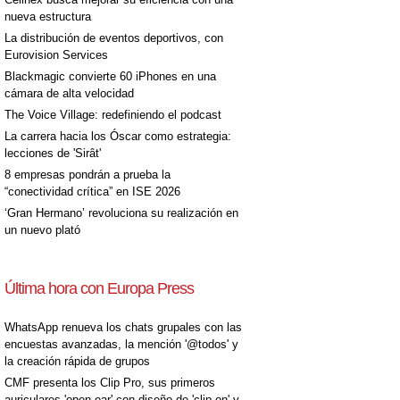
nueva estructura
La distribución de eventos deportivos, con
Eurovision Services
Blackmagic convierte 60 iPhones en una
cámara de alta velocidad
The Voice Village: redefiniendo el podcast
La carrera hacia los Óscar como estrategia:
lecciones de 'Sirât'
8 empresas pondrán a prueba la
“conectividad crítica” en ISE 2026
‘Gran Hermano’ revoluciona su realización en
un nuevo plató
Última hora con Europa Press
WhatsApp renueva los chats grupales con las
encuestas avanzadas, la mención '@todos' y
la creación rápida de grupos
CMF presenta los Clip Pro, sus primeros
auriculares 'open-ear' con diseño de 'clip on' y