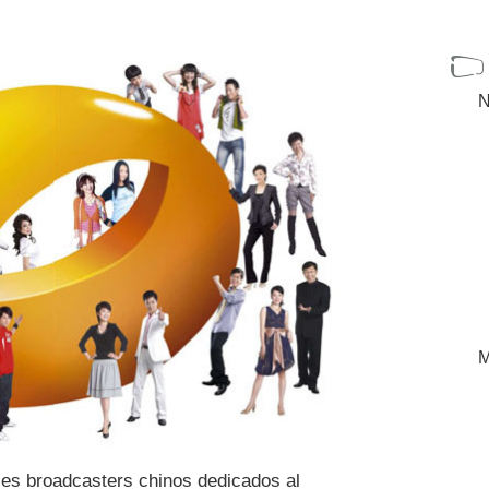
N
M
les broadcasters chinos dedicados al