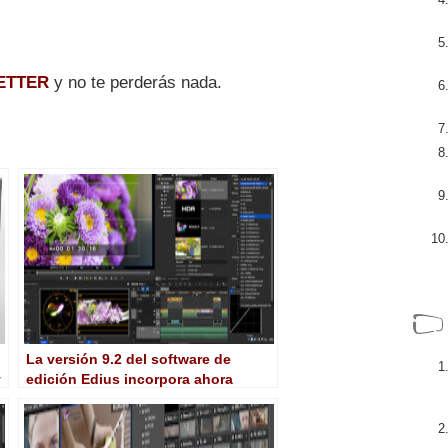
ETTER
y no te perderás nada.
La versión 9.2 del software de
y
edición Edius incorpora ahora
soporte para HDR