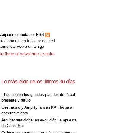
cripción gratuita por RSS
ectamente en tu lector de feed
comendar web a un amigo
críbete al newsletter gratuito
Lo más leído de los últimos 30 días
El sonido en los grandes partidos de fútbol:
presente y futuro
Gestmusic y Amplify lanzan KAI: IA para
entretenimiento
Arquitectura digital en evolución: la apuesta
de Canal Sur
Cellnex busca mejorar su eficiencia con una