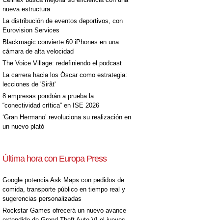
nueva estructura
La distribución de eventos deportivos, con
Eurovision Services
Blackmagic convierte 60 iPhones en una
cámara de alta velocidad
The Voice Village: redefiniendo el podcast
La carrera hacia los Óscar como estrategia:
lecciones de 'Sirât'
8 empresas pondrán a prueba la
“conectividad crítica” en ISE 2026
‘Gran Hermano’ revoluciona su realización en
un nuevo plató
Última hora con Europa Press
Google potencia Ask Maps con pedidos de
comida, transporte público en tiempo real y
sugerencias personalizadas
Rockstar Games ofrecerá un nuevo avance
extendido de Grand Theft Auto VI el jueves