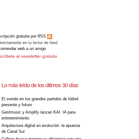
cripción gratuita por RSS
ectamente en tu lector de feed
comendar web a un amigo
críbete al newsletter gratuito
Lo más leído de los últimos 30 días
El sonido en los grandes partidos de fútbol:
presente y futuro
Gestmusic y Amplify lanzan KAI: IA para
entretenimiento
Arquitectura digital en evolución: la apuesta
de Canal Sur
Cellnex busca mejorar su eficiencia con una