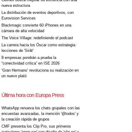
nueva estructura
La distribución de eventos deportivos, con
Eurovision Services
Blackmagic convierte 60 iPhones en una
cámara de alta velocidad
The Voice Village: redefiniendo el podcast
La carrera hacia los Óscar como estrategia:
lecciones de 'Sirât'
8 empresas pondrán a prueba la
“conectividad crítica” en ISE 2026
‘Gran Hermano’ revoluciona su realización en
un nuevo plató
Última hora con Europa Press
WhatsApp renueva los chats grupales con las
encuestas avanzadas, la mención '@todos' y
la creación rápida de grupos
CMF presenta los Clip Pro, sus primeros
auriculares 'open-ear' con diseño de 'clip on' y