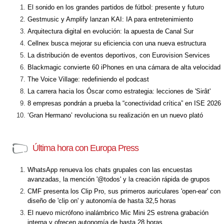
El sonido en los grandes partidos de fútbol: presente y futuro
Gestmusic y Amplify lanzan KAI: IA para entretenimiento
Arquitectura digital en evolución: la apuesta de Canal Sur
Cellnex busca mejorar su eficiencia con una nueva estructura
La distribución de eventos deportivos, con Eurovision Services
Blackmagic convierte 60 iPhones en una cámara de alta velocidad
The Voice Village: redefiniendo el podcast
La carrera hacia los Óscar como estrategia: lecciones de 'Sirât'
8 empresas pondrán a prueba la “conectividad crítica” en ISE 2026
‘Gran Hermano’ revoluciona su realización en un nuevo plató
Última hora con Europa Press
WhatsApp renueva los chats grupales con las encuestas
avanzadas, la mención '@todos' y la creación rápida de grupos
CMF presenta los Clip Pro, sus primeros auriculares 'open-ear' con
diseño de 'clip on' y autonomía de hasta 32,5 horas
El nuevo micrófono inalámbrico Mic Mini 2S estrena grabación
interna y ofrecen autonomía de hasta 28 horas