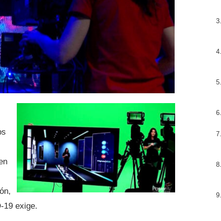
os
 en
ón,
-19 exige.