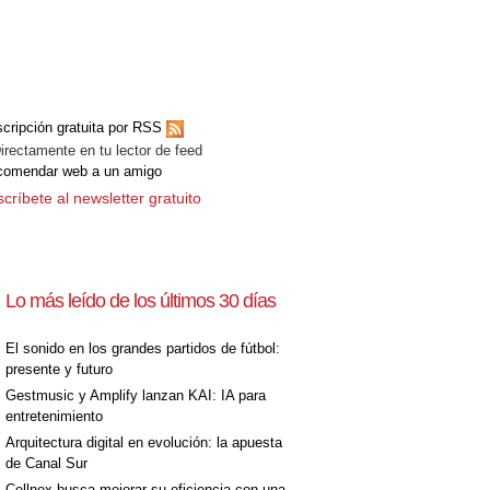
cripción gratuita por RSS
ectamente en tu lector de feed
comendar web a un amigo
críbete al newsletter gratuito
Lo más leído de los últimos 30 días
El sonido en los grandes partidos de fútbol:
presente y futuro
Gestmusic y Amplify lanzan KAI: IA para
entretenimiento
Arquitectura digital en evolución: la apuesta
de Canal Sur
Cellnex busca mejorar su eficiencia con una