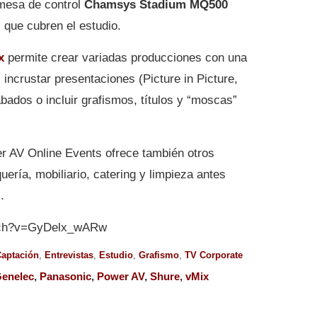
 mesa de control
Chamsys Stadium MQ500
 que cubren el estudio.
x
permite crear variadas producciones con una
 incrustar presentaciones (Picture in Picture,
abados o incluir grafismos, títulos y “moscas”
r AV Online Events ofrece también otros
uería, mobiliario, catering y limpieza antes
.
atch?v=GyDelx_wARw
aptación
,
Entrevistas
,
Estudio
,
Grafismo
,
TV Corporate
enelec
,
Panasonic
,
Power AV
,
Shure
,
vMix