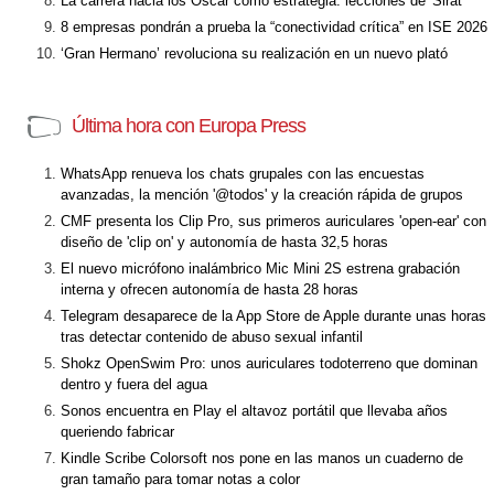
La carrera hacia los Óscar como estrategia: lecciones de 'Sirât'
8 empresas pondrán a prueba la “conectividad crítica” en ISE 2026
‘Gran Hermano’ revoluciona su realización en un nuevo plató
Última hora con Europa Press
WhatsApp renueva los chats grupales con las encuestas
avanzadas, la mención '@todos' y la creación rápida de grupos
CMF presenta los Clip Pro, sus primeros auriculares 'open-ear' con
diseño de 'clip on' y autonomía de hasta 32,5 horas
El nuevo micrófono inalámbrico Mic Mini 2S estrena grabación
interna y ofrecen autonomía de hasta 28 horas
Telegram desaparece de la App Store de Apple durante unas horas
tras detectar contenido de abuso sexual infantil
Shokz OpenSwim Pro: unos auriculares todoterreno que dominan
dentro y fuera del agua
Sonos encuentra en Play el altavoz portátil que llevaba años
queriendo fabricar
Kindle Scribe Colorsoft nos pone en las manos un cuaderno de
gran tamaño para tomar notas a color