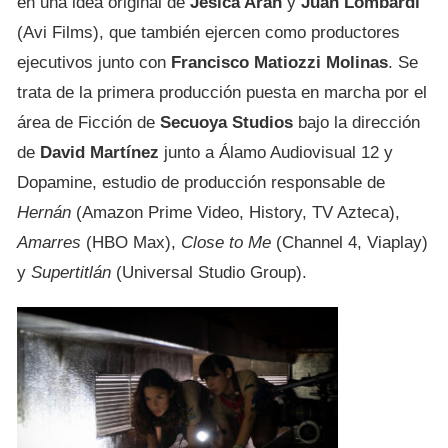
en una idea original de
Jésica Aran
y
Juan Lombardi
(Avi Films), que también ejercen como productores
ejecutivos junto con
Francisco Matiozzi Molinas
. Se
trata de la primera producción puesta en marcha por el
área de Ficción de
Secuoya Studios
bajo la dirección
de
David Martínez
junto a Álamo Audiovisual 12 y
Dopamine, estudio de producción responsable de
Hernán
(Amazon Prime Video, History, TV Azteca),
Amarres
(HBO Max),
Close to Me
(Channel 4, Viaplay)
y
Supertitlán
(Universal Studio Group).