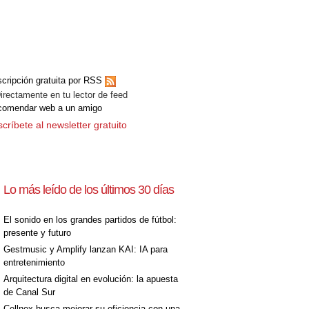
cripción gratuita por RSS
ectamente en tu lector de feed
comendar web a un amigo
críbete al newsletter gratuito
Lo más leído de los últimos 30 días
El sonido en los grandes partidos de fútbol:
presente y futuro
Gestmusic y Amplify lanzan KAI: IA para
entretenimiento
Arquitectura digital en evolución: la apuesta
de Canal Sur
Cellnex busca mejorar su eficiencia con una