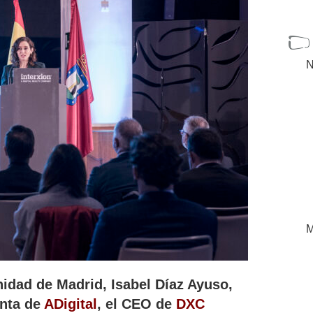
N
M
idad de Madrid, Isabel Díaz Ayuso,
enta de
ADigital
, el CEO de
DXC