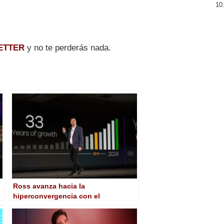
ETTER
y no te perderás nada.
Ross avanza hacia la
hiperconvergencia con el
lanzamiento en NAB del nuevo
Carbonite HyperMax