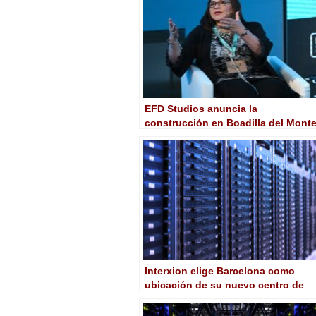
EFD Studios anuncia la
construcción en Boadilla del Mont
(Madrid) del plató para producción
virtual «más grande de Europa»
Interxion elige Barcelona como
ubicación de su nuevo centro de
datos