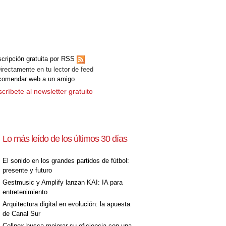
cripción gratuita por RSS
ectamente en tu lector de feed
comendar web a un amigo
críbete al newsletter gratuito
Lo más leído de los últimos 30 días
El sonido en los grandes partidos de fútbol:
presente y futuro
Gestmusic y Amplify lanzan KAI: IA para
entretenimiento
Arquitectura digital en evolución: la apuesta
de Canal Sur
Cellnex busca mejorar su eficiencia con una