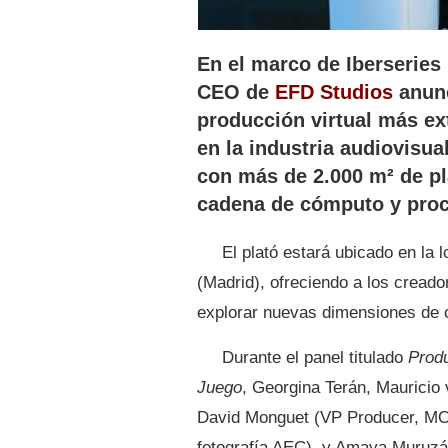
En el marco de Iberseries 
CEO de
EFD Studios
anunc
producción virtual más e
en la industria audiovisua
con más de 2.000 m² de p
cadena de cómputo y proc
El plató estará ubicado en la 
(Madrid), ofreciendo a los cread
explorar nuevas dimensiones de cr
Durante el panel titulado
Produ
Juego
, Georgina Terán, Mauricio
David Monguet (VP Producer, MO
fotografía AEC), y Amaya Muruz