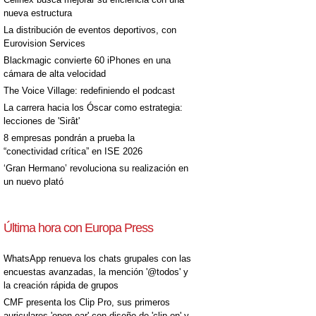
nueva estructura
La distribución de eventos deportivos, con
Eurovision Services
Blackmagic convierte 60 iPhones en una
cámara de alta velocidad
The Voice Village: redefiniendo el podcast
La carrera hacia los Óscar como estrategia:
lecciones de 'Sirât'
8 empresas pondrán a prueba la
“conectividad crítica” en ISE 2026
‘Gran Hermano’ revoluciona su realización en
un nuevo plató
Última hora con Europa Press
WhatsApp renueva los chats grupales con las
encuestas avanzadas, la mención '@todos' y
la creación rápida de grupos
CMF presenta los Clip Pro, sus primeros
auriculares 'open-ear' con diseño de 'clip on' y