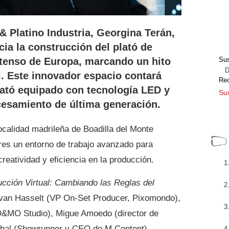
& Platino Industria, Georgina Terán,
ia la construcción del plató de
xtenso de Europa, marcando un hito
Sus
Dir
l. Este innovador espacio contará
Re
lató equipado con tecnología LED y
Sus
esamiento de última generación.
localidad madrileña de Boadilla del Monte
ores un entorno de trabajo avanzado para
eatividad y eficiencia en la producción.
cción Virtual: Cambiando las Reglas del
 van Hasselt (VP On-Set Producer, Pixomondo),
&MO Studio), Migue Amoedo (director de
ábal (Showrunner y CEO de M Content),