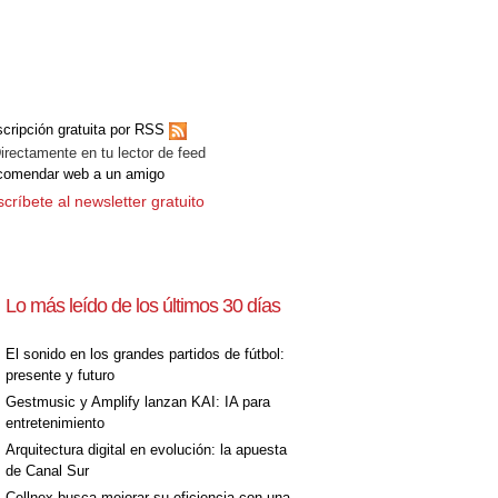
cripción gratuita por RSS
ectamente en tu lector de feed
comendar web a un amigo
críbete al newsletter gratuito
Lo más leído de los últimos 30 días
El sonido en los grandes partidos de fútbol:
presente y futuro
Gestmusic y Amplify lanzan KAI: IA para
entretenimiento
Arquitectura digital en evolución: la apuesta
de Canal Sur
Cellnex busca mejorar su eficiencia con una