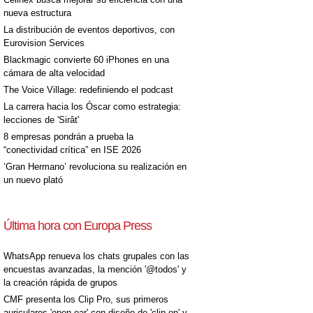
nueva estructura
La distribución de eventos deportivos, con
Eurovision Services
Blackmagic convierte 60 iPhones en una
cámara de alta velocidad
The Voice Village: redefiniendo el podcast
La carrera hacia los Óscar como estrategia:
lecciones de 'Sirât'
8 empresas pondrán a prueba la
“conectividad crítica” en ISE 2026
‘Gran Hermano’ revoluciona su realización en
un nuevo plató
Última hora con Europa Press
WhatsApp renueva los chats grupales con las
encuestas avanzadas, la mención '@todos' y
la creación rápida de grupos
CMF presenta los Clip Pro, sus primeros
auriculares 'open-ear' con diseño de 'clip on' y