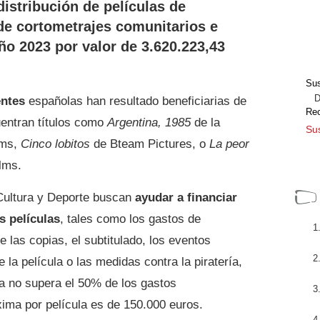
distribución de películas de
de cortometrajes comunitarios e
ño 2023 por valor de 3.620.223,43
Sus
Dir
entes
españolas han resultado beneficiarias de
Re
uentran títulos como
Argentina, 1985
de la
Sus
lms,
Cinco lobitos
de Bteam Pictures, o
La peor
lms.
 Cultura y Deporte buscan
ayudar a financiar
s películas
, tales como los gastos de
de las copias, el subtitulado, los eventos
la película o las medidas contra la piratería,
da no supera el 50% de los gastos
ima por película es de 150.000 euros.