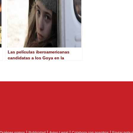
Las películas iberoamericanas
candidatas a los Goya en la
Academia
|
|
|
|
Quiénes somos
Publicidad
Aviso Legal
Colabora con nosotros
Enviar nota 