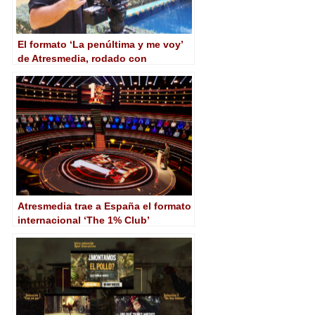
El formato ‘La penúltima y me voy’
de Atresmedia, rodado con
Blackmagic
Atresmedia trae a España el formato
internacional ‘The 1% Club’
licenciado por BBC Studios