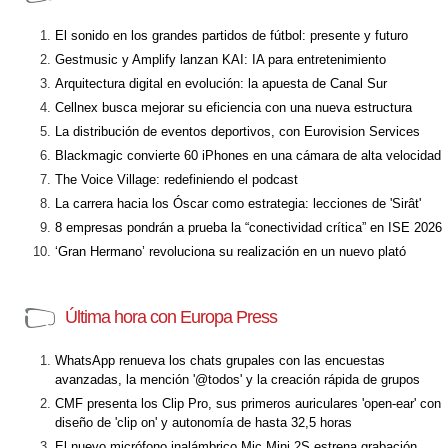
El sonido en los grandes partidos de fútbol: presente y futuro
Gestmusic y Amplify lanzan KAI: IA para entretenimiento
Arquitectura digital en evolución: la apuesta de Canal Sur
Cellnex busca mejorar su eficiencia con una nueva estructura
La distribución de eventos deportivos, con Eurovision Services
Blackmagic convierte 60 iPhones en una cámara de alta velocidad
The Voice Village: redefiniendo el podcast
La carrera hacia los Óscar como estrategia: lecciones de 'Sirât'
8 empresas pondrán a prueba la “conectividad crítica” en ISE 2026
‘Gran Hermano’ revoluciona su realización en un nuevo plató
Última hora con Europa Press
WhatsApp renueva los chats grupales con las encuestas
avanzadas, la mención '@todos' y la creación rápida de grupos
CMF presenta los Clip Pro, sus primeros auriculares 'open-ear' con
diseño de 'clip on' y autonomía de hasta 32,5 horas
El nuevo micrófono inalámbrico Mic Mini 2S estrena grabación