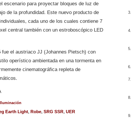
el escenario para proyectar bloques de luz de
ajo de la profundidad. Este nuevo producto de
dividuales, cada uno de los cuales contiene 7
el central también con un estroboscópico LED
 fue el austriaco JJ (Johannes Pietsch) con
stilo operístico ambientada en una tormenta en
ormemente cinematográfica repleta de
máticos.
A
Iluminación
eg Earth Light
,
Robe
,
SRG SSR
,
UER