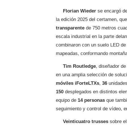
Florian Wieder
se encargó de 
la edición 2025 del certamen, qu
transparente
de 750 metros cuad
escala industrial en la parte del
combinaron con un suelo LED d
mapeadas, conformando montaña
Tim Routledge
, diseñador de
en una amplia selección de solu
móviles iForteLTXs
,
36
unidades
150
desplegados en distintos elem
equipo de
14 personas
que tambi
seguimiento y control de vídeo, e
Veinticuatro trusses
sobre el