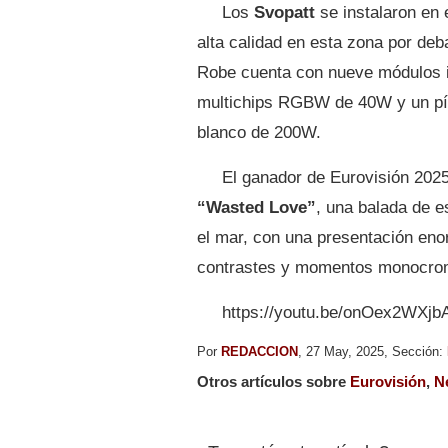
Los
Svopatt
se instalaron en 
alta calidad en esta zona por deb
Robe cuenta con nueve módulos in
multichips RGBW de 40W y un píx
blanco de 200W.
El ganador de Eurovisión 2025
“Wasted Love”
, una balada de e
el mar, con una presentación en
contrastes y momentos monocro
https://youtu.be/onOex2WXjb
Por
REDACCION
, 27 May, 2025, Sección:
Otros artículos sobre
Eurovisión
,
N