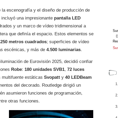
la escenografía y el diseño de producción de
e incluyó una impresionante
pantalla LED
rados y un marco de vídeo tridimensional a
Sus
antera que definía el espacio. Estos elementos se
Dir
e
250 metros cuadrados
; superficies de vídeo
Re
Sus
s escénicas, y más de
4.500 luminarias
.
 iluminación de Eurovisión 2025, decidió confiar
ciones
Robe
:
180 unidades SVB1
,
72 luces
 multifuente estáticas
Svopatt
y
40 LEDBeam
entos del decorado. Routledge dirigió un
én asumieron funciones de programación,
ntre otras funciones.