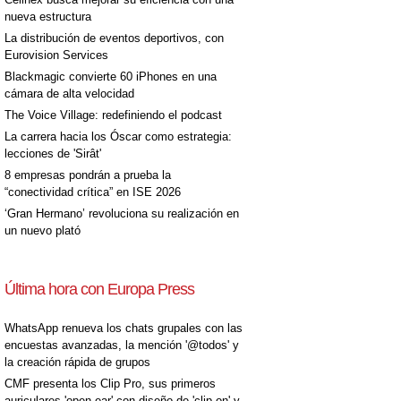
nueva estructura
La distribución de eventos deportivos, con
Eurovision Services
Blackmagic convierte 60 iPhones en una
cámara de alta velocidad
The Voice Village: redefiniendo el podcast
La carrera hacia los Óscar como estrategia:
lecciones de 'Sirât'
8 empresas pondrán a prueba la
“conectividad crítica” en ISE 2026
‘Gran Hermano’ revoluciona su realización en
un nuevo plató
Última hora con Europa Press
WhatsApp renueva los chats grupales con las
encuestas avanzadas, la mención '@todos' y
la creación rápida de grupos
CMF presenta los Clip Pro, sus primeros
auriculares 'open-ear' con diseño de 'clip on' y