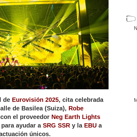
N
l de
Eurovisión 2025
, cita celebrada
M
alle de Basilea (Suiza),
Robe
 con el proveedor
Neg Earth Lights
 para ayudar a
SRG SSR
y la
EBU
a
 actuación únicos.