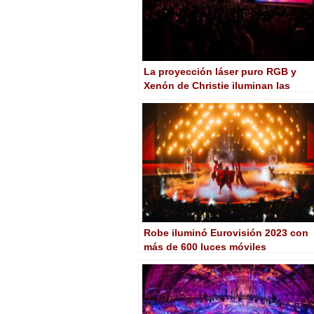
La proyección láser puro RGB y
Xenón de Christie iluminan las
pantallas en el 49º Festival de
Toronto
Robe iluminó Eurovisión 2023 con
más de 600 luces móviles