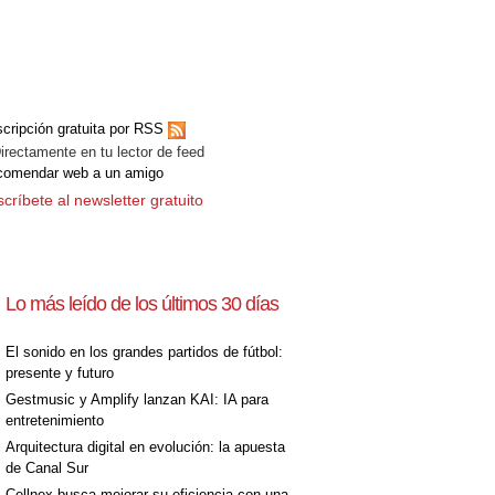
cripción gratuita por RSS
ectamente en tu lector de feed
comendar web a un amigo
críbete al newsletter gratuito
Lo más leído de los últimos 30 días
El sonido en los grandes partidos de fútbol:
presente y futuro
Gestmusic y Amplify lanzan KAI: IA para
entretenimiento
Arquitectura digital en evolución: la apuesta
de Canal Sur
Cellnex busca mejorar su eficiencia con una