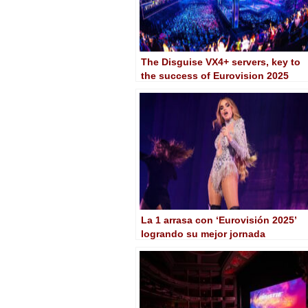
The Disguise VX4+ servers, key to
the success of Eurovision 2025
La 1 arrasa con ‘Eurovisión 2025’
logrando su mejor jornada
eurovisiva en 17 años