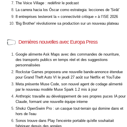
The Voice Village : redéfinir le podcast
La carrera hacia los Óscar como estrategia: lecciones de 'Sirât'
8 entreprises testeront la « connectivité critique » à l’ISE 2026
'Big Brother' révolutionne sa production sur un nouveau plateau
Dernières nouvelles avec Europa Press
Google alimente Ask Maps avec des commandes de nourriture,
des transports publics en temps réel et des suggestions
personnalisées
Rockstar Games proposera une nouvelle bande-annonce étendue
pour Grand Theft Auto VI le jeudi 27 août sur Netflix et YouTube
Meta présente Muse Code, son nouvel agent de codage alimenté
par le nouveau modèle Muse Spark 1.2 mis à jour
Anthropic travaille au développement de ses propres puces IA pour
Claude, formant une nouvelle équipe interne
Shokz OpenSwim Pro : un casque tout-terrain qui domine dans et
hors de l'eau
Sonos trouve dans Play l'enceinte portable qu'elle souhaitait
fabriquer depuis des années