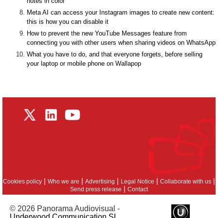
notes in color
Meta AI can access your Instagram images to create new content:
this is how you can disable it
How to prevent the new YouTube Messages feature from
connecting you with other users when sharing videos on WhatsApp
What you have to do, and that everyone forgets, before selling
your laptop or mobile phone on Wallapop
|
|
|
|
|
Cookies policy
Who we are
Advertising
Legal Notice
Collaborate with us
|
Send press release
Contact
© 2026 Panorama Audiovisual -
Underwood Communication SL