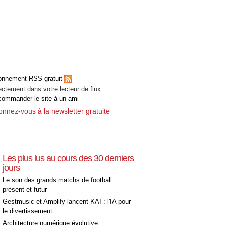
onnement RSS gratuit
ectement dans votre lecteur de flux
ommander le site à un ami
nnez-vous à la newsletter gratuite
Les plus lus au cours des 30 derniers
jours
Le son des grands matchs de football :
présent et futur
Gestmusic et Amplify lancent KAI : l'IA pour
le divertissement
Architecture numérique évolutive :