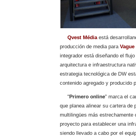
Qvest Média
está desarrolla
producción de media para
Vague
integrador está diseñando el fluj
arquitectura e infraestructura na
estrategia tecnológica de DW ​​es
contenido agregado y producido pa
"
Primero online
” marca el ca
que ​​planea alinear su cartera de
multilingües más estrechamente c
proyecto para establecer una infr
siendo llevado a cabo por el equ