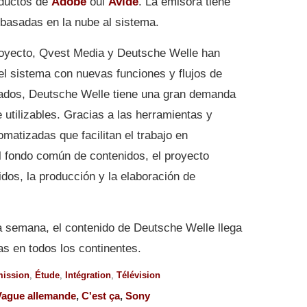
ductos de
Adobe
oui
Avide
. La emisora tiene
 basadas en la nube al sistema.
proyecto, Qvest Media y Deutsche Welle han
l sistema con nuevas funciones y flujos de
ados, Deutsche Welle tiene una gran demanda
utilizables. Gracias a las herramientas y
omatizadas que facilitan el trabajo en
al fondo común de contenidos, el proyecto
dos, la producción y la elaboración de
a semana, el contenido de Deutsche Welle llega
s en todos los continentes.
ission
,
Étude
,
Intégration
,
Télévision
Vague allemande
,
C'est ça
,
Sony