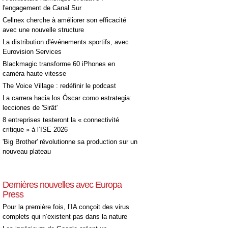
l'engagement de Canal Sur
Cellnex cherche à améliorer son efficacité
avec une nouvelle structure
La distribution d'événements sportifs, avec
Eurovision Services
Blackmagic transforme 60 iPhones en
caméra haute vitesse
The Voice Village : redéfinir le podcast
La carrera hacia los Óscar como estrategia:
lecciones de 'Sirât'
8 entreprises testeront la « connectivité
critique » à l’ISE 2026
'Big Brother' révolutionne sa production sur un
nouveau plateau
Dernières nouvelles avec Europa
Press
Pour la première fois, l’IA conçoit des virus
complets qui n’existent pas dans la nature