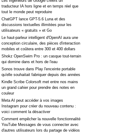
Les ingénieurs de Google créent un
traducteur IA hors ligne et en temps réel que
tout le monde peut reproduire
ChatGPT lance GPT-5.6 Luna et des
discussions textuelles illimitées pour les
utilisateurs « gratuits » et Go
Le haut-parleur intelligent d'OpenAI aura une
conception circulaire, des pièces d'interaction
mobiles et coûtera entre 300 et 400 dollars
Shokz OpenSwim Pro : un casque tout-terrain
qui domine dans et hors de l'eau
Sonos trouve dans Play l'enceinte portable
qu'elle souhaitait fabriquer depuis des années
Kindle Scribe Colorsoft met entre nos mains
un grand cahier pour prendre des notes en
couleur
Meta AI peut accéder à vos images
Instagram pour créer du nouveau contenu :
voici comment la désactiver
Comment empêcher la nouvelle fonctionnalité
YouTube Messages de vous connecter avec
d'autres utilisateurs lors du partage de vidéos