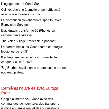
l'engagement de Canal Sur
Cellnex cherche à améliorer son efficacité
avec une nouvelle structure
La distribution d'événements sportifs, avec
Eurovision Services
Blackmagic transforme 60 iPhones en
caméra haute vitesse
The Voice Village : redéfinir le podcast
La carrera hacia los Óscar como estrategia:
lecciones de 'Sirât'
8 entreprises testeront la « connectivité
critique » à l’ISE 2026
'Big Brother' révolutionne sa production sur un
nouveau plateau
Dernières nouvelles avec Europa
Press
Google alimente Ask Maps avec des
commandes de nourriture, des transports
publics en temps réel et des suggestions