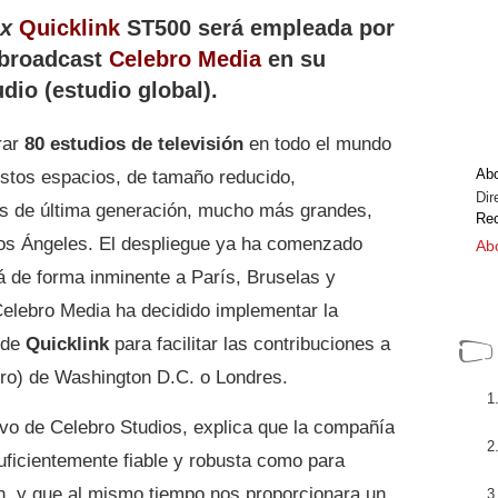
ox
Quicklink
ST500 será empleada por
 broadcast
Celebro Media
en su
dio (estudio global).
rar
80 estudios de televisión
en todo el mundo
Ab
stos espacios, de tamaño reducido,
Dir
s de última generación, mucho más grandes,
Rec
os Ángeles. El despliegue ya ha comenzado
Abo
á de forma inminente a París, Bruselas y
elebro Media ha decidido implementar la
 de
Quicklink
para facilitar las contribuciones a
ro) de Washington D.C. o Londres.
tivo de Celebro Studios, explica que la compañía
uficientemente fiable y robusta como para
ón, y que al mismo tiempo nos proporcionara un