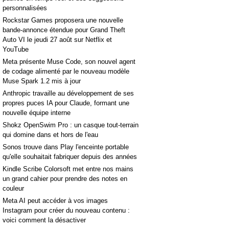
personnalisées
Rockstar Games proposera une nouvelle
bande-annonce étendue pour Grand Theft
Auto VI le jeudi 27 août sur Netflix et
YouTube
Meta présente Muse Code, son nouvel agent
de codage alimenté par le nouveau modèle
Muse Spark 1.2 mis à jour
Anthropic travaille au développement de ses
propres puces IA pour Claude, formant une
nouvelle équipe interne
Shokz OpenSwim Pro : un casque tout-terrain
qui domine dans et hors de l'eau
Sonos trouve dans Play l'enceinte portable
qu'elle souhaitait fabriquer depuis des années
Kindle Scribe Colorsoft met entre nos mains
un grand cahier pour prendre des notes en
couleur
Meta AI peut accéder à vos images
Instagram pour créer du nouveau contenu :
voici comment la désactiver