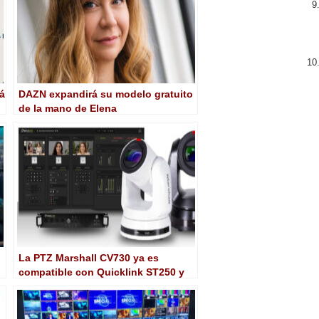
rá
DAZN expandirá su modelo gratuito
de la mano de Elena
Novokreshchenova, nueva Global
CEO of Freemium
La PTZ Marshall CV730 ya es
compatible con Quicklink ST250 y
Remote Studio