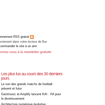
onnement RSS gratuit
ectement dans votre lecteur de flux
ommander le site à un ami
nnez-vous à la newsletter gratuite
Les plus lus au cours des 30 derniers
jours
Le son des grands matchs de football :
présent et futur
Gestmusic et Amplify lancent KAI : l'IA pour
le divertissement
Architecture numérique évolutive :