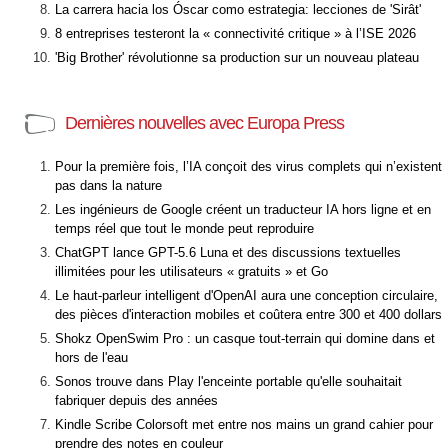
La carrera hacia los Óscar como estrategia: lecciones de 'Sirât'
8 entreprises testeront la « connectivité critique » à l’ISE 2026
'Big Brother' révolutionne sa production sur un nouveau plateau
Dernières nouvelles avec Europa Press
Pour la première fois, l’IA conçoit des virus complets qui n’existent
pas dans la nature
Les ingénieurs de Google créent un traducteur IA hors ligne et en
temps réel que tout le monde peut reproduire
ChatGPT lance GPT-5.6 Luna et des discussions textuelles
illimitées pour les utilisateurs « gratuits » et Go
Le haut-parleur intelligent d'OpenAI aura une conception circulaire,
des pièces d'interaction mobiles et coûtera entre 300 et 400 dollars
Shokz OpenSwim Pro : un casque tout-terrain qui domine dans et
hors de l'eau
Sonos trouve dans Play l'enceinte portable qu'elle souhaitait
fabriquer depuis des années
Kindle Scribe Colorsoft met entre nos mains un grand cahier pour
prendre des notes en couleur