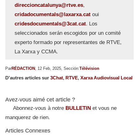
direccioncatalunya@rtve.es
,
cridadocumentals@laxarxa.cat
oui
cridesdocumentals@3cat.cat
. Los
seleccionados serán escogidos por un comité
experto formado por representantes de RTVE,
La Xarxa y CCMA.
Par
RÉDACTION
, 12 Feb, 2025, Sección:
Télévision
D'autres articles sur
3Chat
,
RTVE
,
Xarxa Audiovisual Local
Avez-vous aimé cet article ?
Abonnez-vous à notre
BULLETIN
et vous ne
manquerez de rien.
Articles Connexes