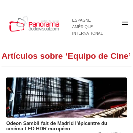
ESPAGNE
Pre
AMÉRIQUE
pag
INTERNATIONAL
Artículos sobre ‘Equipo de Cine’
Odeon Sambil fait de Madrid l'épicentre du
cinéma LED HDR européen