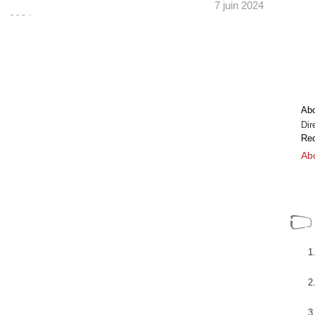
7 juin 2024
e 2024
dition
Tras la primera edición lanzada en julio de
spacio
2023, Spain Audiovisual Hub ha elaborado el
vert
segundo informe del sector audiovisual
español que surge como ...
[+]
Ab
Dir
Rec
Abo