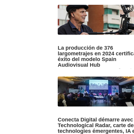
La producción de 376
largometrajes en 2024 certific
éxito del modelo Spain
Audiovisual Hub
9 octob
El tercer informe anual sobre el sector
audiovisual en España, una iniciativa d
Spain Audiovisual Hub (Ministerio para 
transformación digital y de la ...
Conecta Digital démarre avec
Technological Radar, carte d
technologies émergentes, IA 