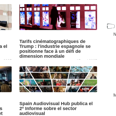
N
Tarifs cinématographiques de
a el
Trump : l'industrie espagnole se
positionne face à un défi de
dimension mondiale
re 2025
15 mai 2025
Fabia Buenaventura (PATE), Ferrán Cera
el
(PROA), Felipe Lage (AGAPI) et Rubén
la
Zarauza (Cluster Audiovisuel des Îles
Canaries) répondent à l'annonce du président
[+]
américain, ...
M
Spain Audiovisual Hub publica el
es
2º Informe sobre el sector
et
audiovisual