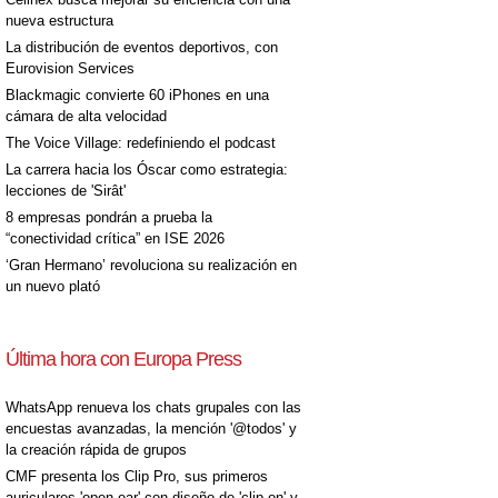
nueva estructura
La distribución de eventos deportivos, con
Eurovision Services
Blackmagic convierte 60 iPhones en una
cámara de alta velocidad
The Voice Village: redefiniendo el podcast
La carrera hacia los Óscar como estrategia:
lecciones de 'Sirât'
8 empresas pondrán a prueba la
“conectividad crítica” en ISE 2026
‘Gran Hermano’ revoluciona su realización en
un nuevo plató
Última hora con Europa Press
WhatsApp renueva los chats grupales con las
encuestas avanzadas, la mención '@todos' y
la creación rápida de grupos
CMF presenta los Clip Pro, sus primeros
auriculares 'open-ear' con diseño de 'clip on' y