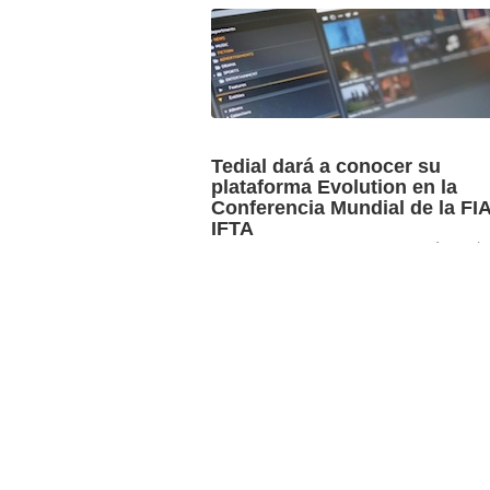
Del 19 al 21 de octubre, 340 profesiona
50 países del sector de los archivos m
reunirán online para celebrar la 45ª ...
Tedial dará a conocer su
plataforma Evolution en la
Conferencia Mundial de la FIA
IFTA
1 octub
La Conferencia Mundial de la Federaci
Internacional de Archivos de Televisión
IFTA) es la principal cita anual para el
intercambio de conocimientos y ...