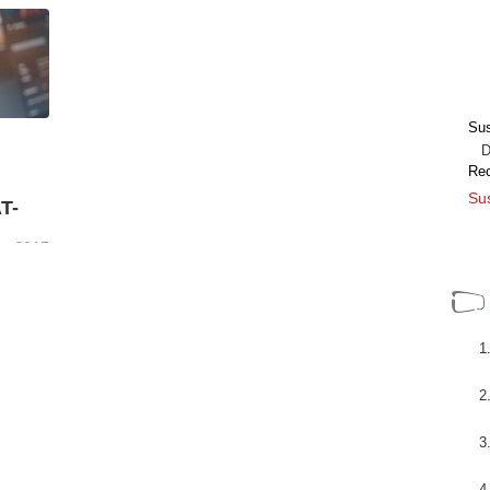
les de
VSN dará a conocer cómo su módulo de
edia se
Business Intelligence (BI) ayuda a las
organizaciones de todo el mundo a mejorar
[+]
sus procesos de ...
Sus
Dir
Re
Sus
T-
re 2015
ón
 (FIAT/
[+]