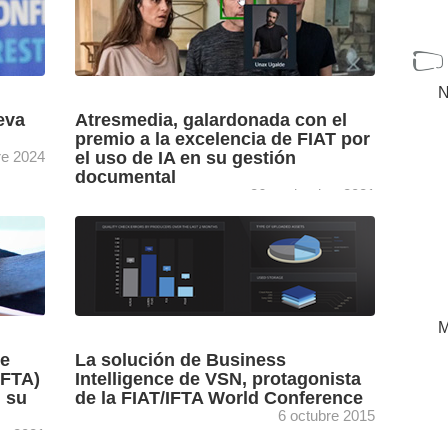
N
eva
Atresmedia, galardonada con el
premio a la excelencia de FIAT por
re 2024
el uso de IA en su gestión
documental
26 noviembre 2021
s de
La Federación Internacional de Archivos de
va
Televisión (FIAT/IFTA) ha premiado a
a del
Atresmedia con su premio a la excelencia por
el uso de IA en ...
[+]
M
de
La solución de Business
IFTA)
Intelligence de VSN, protagonista
n su
de la FIAT/IFTA World Conference
6 octubre 2015
re 2021