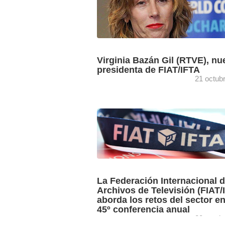
Virginia Bazán Gil (RTVE), nu
presidenta de FIAT/IFTA
21 octub
La Federación Internacional de Archivo
Televisión (FIAT/IFTA) cuenta con nue
presidenta: Virginia Bazán Gil, director
Archivo de RTVE. El nombramiento de
Bazán, ...
La Federación Internacional 
Archivos de Televisión (FIAT/
aborda los retos del sector e
45º conferencia anual
20 octub