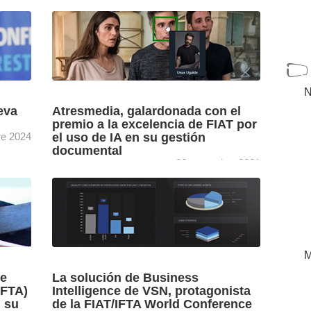
N
eva
Atresmedia, galardonada con el
premio a la excelencia de FIAT por
re 2024
el uso de IA en su gestión
documental
26 novembre 2021
s de
La Federación Internacional de Archivos de
va
Televisión (FIAT/IFTA) ha premiado a
a del
Atresmedia con su premio a la excelencia por
el uso de IA en ...
[+]
M
de
La solución de Business
IFTA)
Intelligence de VSN, protagonista
n su
de la FIAT/IFTA World Conference