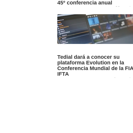
45º conferencia anual
20 octob
Del 19 al 21 de octubre, 340 profesiona
50 países del sector de los archivos m
reunirán online para celebrar la 45ª ...
Tedial dará a conocer su
plataforma Evolution en la
Conferencia Mundial de la FIA
IFTA
1er octob
La Conferencia Mundial de la Federaci
Internacional de Archivos de Televisión
IFTA) es la principal cita anual para el
intercambio de conocimientos y ...