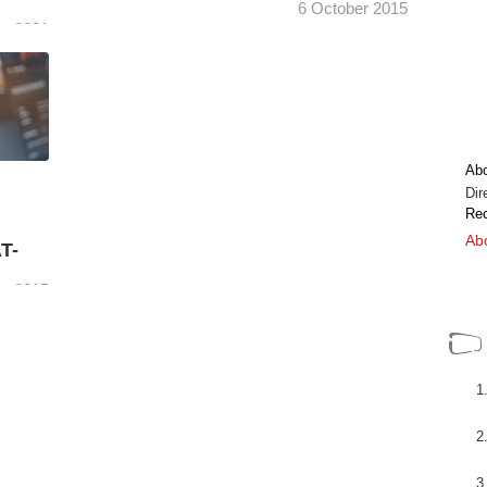
6 October 2015
re 2021
les de
VSN dará a conocer cómo su módulo de
edia se
Business Intelligence (BI) ayuda a las
organizaciones de todo el mundo a mejorar
[+]
sus procesos de ...
Ab
Dir
Rec
Abo
T-
re 2015
ón
 (FIAT/
[+]