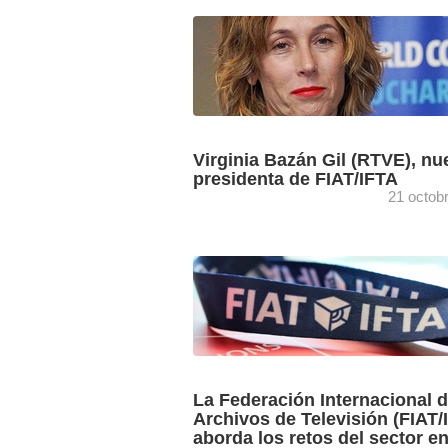
Virginia Bazán Gil (RTVE), nu
presidenta de FIAT/IFTA
21 octob
La Federación Internacional de Archivo
Televisión (FIAT/IFTA) cuenta con nue
presidenta: Virginia Bazán Gil, director
Archivo de RTVE. El nombramiento de
Bazán, ...
La Federación Internacional 
Archivos de Televisión (FIAT/
aborda los retos del sector e