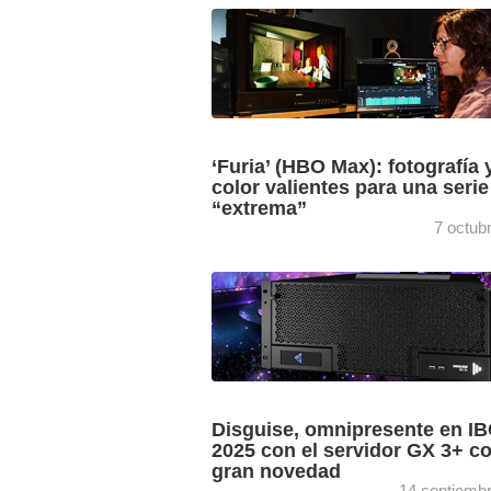
Tom Martienssen, de Dustoff Films, co
los micrófonos de condensador RF M
8000 de Sennheiser para capturar cad
detalle sonoro de la naturaleza ...
‘Furia’ (HBO Max): fotografía 
color valientes para una serie
“extrema”
7 octub
Carlos Cebrián Renau, director de fotog
y Teresa Giménez Benavides, colorista
abren la puerta al universo de ‘Furia’, u
serie original de HBO Max ...
Disguise, omnipresente en I
2025 con el servidor GX 3+ 
gran novedad
14 septiemb