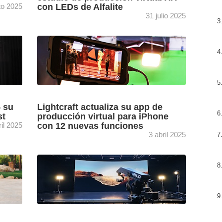
to 2025
con LEDs de Alfalite
31 julio 2025
ón de
El nuevo estudio para producción virtual XR
de la Fundación ITS Apulia, ubicado en el
 las
Apulia Digital Lab de Bari (Italia), cuenta con
soluciones ...
[+]
 su
Lightcraft actualiza su app de
st
producción virtual para iPhone
ril 2025
con 12 nuevas funciones
3 abril 2025
B 2025
Jetset, desarrollo de Lightcraft que hace
accesible la producción virtual en todas las
etapas del proceso de producción a través de
una aplicación para ...
[+]