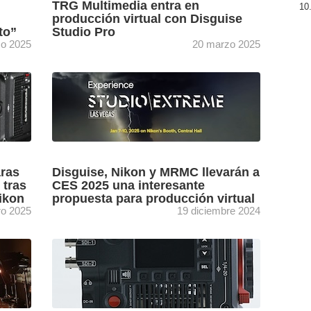
TRG Multimedia entra en
producción virtual con Disguise
to”
Studio Pro
o 2025
20 marzo 2025
ductora
El estudio de creación de contenido de Ohio
oody
(EE.UU) TRG Multimedia amplía sus
lidad
instalaciones con un set LED de 743 metros
cuadrados impulsado por ...
[+]
aras
Disguise, Nikon y MRMC llevarán a
 tras
CES 2025 una interesante
ikon
propuesta para producción virtual
ro 2025
19 diciembre 2024
y
Disguise se ha asociado con Nikon y su filial
n
MRMC para desarrollar el espacio ‘Studio
Extreme’ en CES 2025 (Las Vegas, 7-11
enero 2025) ...
[+]