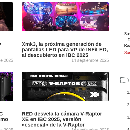
nfía en
Paulí Subirà, Llorenç Gómez, Domenec
KH
Gibert y Xavier Bonet trasladan todos los
a
detalles de la versión cinematográfica del
emblemático musical ‘Mar i cel’, una ...
[+]
Sus
Dir
y
Xmk3, la próxima generación de
Re
pantallas LED para VP de INFiLED,
Sus
al descubierto en IBC 2025
re 2025
14 septiembre 2025
rafía,
INFiLED expone en IBC 2025 una amplia
,
gama de soluciones diseñadas para el ámbito
na
broadcast y los estudios XR, incluyendo un
adelanto de la ...
[+]
BC
RED desvela la cámara V-Raptor
como
XE en IBC 2025, versión
«esencial» de la V-Raptor
re 2025
14 septiembre 2025