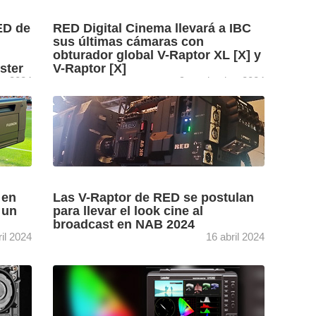
ED de
RED Digital Cinema llevará a IBC
sus últimas cámaras con
obturador global V-Raptor XL [X] y
ster
V-Raptor [X]
re 2024
9 septiembre 2024
ia,
Del 13 al 16 de septiembre RED Digital
es de
Cinema, ahora en manos del grupo Nikon,
ase
llevará a cabo en IBC 2024 demostraciones
con sus ...
[+]
 en
Las V-Raptor de RED se postulan
 un
para llevar el look cine al
broadcast en NAB 2024
ril 2024
16 abril 2024
El nuevo módulo RED Cine-Broadcast
izado
compatible con V-Raptor presentado en NAB
a
2024 facilita la integración del look
oadcast
cinematográfico en producciones de
entretenimiento, retransmisiones deportivas