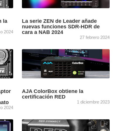
[+]
...
 la
La serie ZEN de Leader añade
nuevas funciones SDR-HDR de
o 2024
cara a NAB 2024
27 febrero 2024
Los visitantes de NAB Show 2024 (14-17 de
encia
abril, Las Vegas) podrán descubrir las nuevas
r la
características de su gama de instrumentos
..
de prueba y ...
[+]
aptor
AJA ColorBox obtiene la
certificación RED
mato
1 diciembre 2023
ro 2024
z, el
ColorBox de AJA se ha convertido en la
ltas
primera solución de gestión y conversión del
de
color certificada como compatible con la