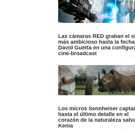
Las cámaras RED graban el 
más ambicioso hasta la fecha
David Guetta en una configur
cine-broadcast
2 ju
Epic Cinema, en colaboración con el di
Stijn Verlinde, conducen la grabación d
Ultimate Monolith Show”, espectáculo 
David Guetta en el ...
Los micros Sennheiser capta
hasta el último detalle en el
corazón de la naturaleza salv
Kenia
23 ene