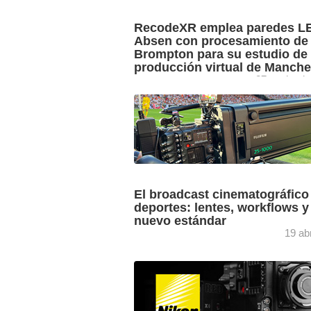
RecodeXR emplea paredes L
Absen con procesamiento de
Brompton para su estudio de
producción virtual de Manche
27 noviemb
Con más de dos décadas de experienc
creando contenidos basados en motor
juego y efectos visuales de primera cl
para clientes como ITV, ...
El broadcast cinematográfico
deportes: lentes, workflows y
nuevo estándar
19 ab
Manuel Tomás García, operador de
steadycam de Grup Mediapro especial
en deportes y entretenimiento, aborda l
evolución del look cine en entornos br
trazando ...