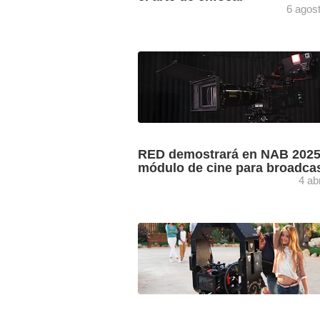
6 agos
Teradek mostrará en IBC 2025 la funci
control de cámaras para el controlador
CTRL.5 de Teradek RT disponible para
cámaras RED y ...
RED demostrará en NAB 2025
módulo de cine para broadca
4 ab
RED Digital Cinema presentará en NA
sus últimas innovaciones entre las que
destacan el nuevo módulo de cine para
broadcast. Compatible con V-Raptor ...