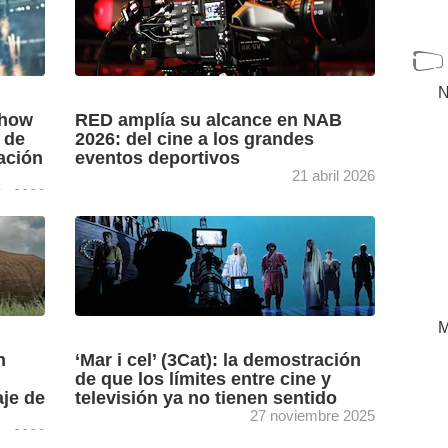
N
show
RED amplía su alcance en NAB
 de
2026: del cine a los grandes
ación
eventos deportivos
21 abril 2026
lio 2026
rector
El módulo cine-broadcast aplicado a un
el “The
entorno deportivo en directo y la nueva
del DJ
cámara V-Raptor XE son los principales
atractivos de la presencia de ...
[+]
M
n
‘Mar i cel’ (3Cat): la demostración
de que los límites entre cine y
aje de
televisión ya no tienen sentido
27 noviembre 2025
ro 2026