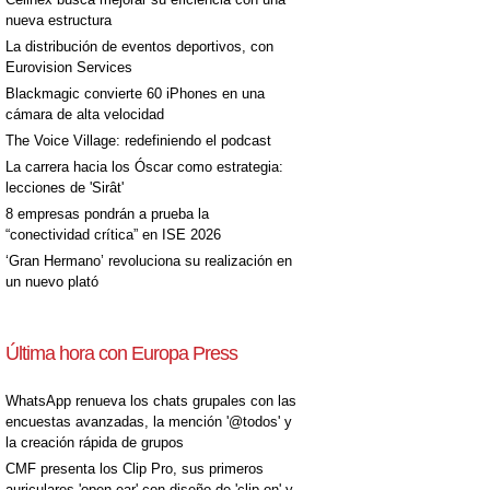
nueva estructura
La distribución de eventos deportivos, con
Eurovision Services
Blackmagic convierte 60 iPhones en una
cámara de alta velocidad
[+]
The Voice Village: redefiniendo el podcast
La carrera hacia los Óscar como estrategia:
lecciones de 'Sirât'
8 empresas pondrán a prueba la
“conectividad crítica” en ISE 2026
‘Gran Hermano’ revoluciona su realización en
un nuevo plató
Última hora con Europa Press
[+]
WhatsApp renueva los chats grupales con las
encuestas avanzadas, la mención '@todos' y
la creación rápida de grupos
CMF presenta los Clip Pro, sus primeros
auriculares 'open-ear' con diseño de 'clip on' y