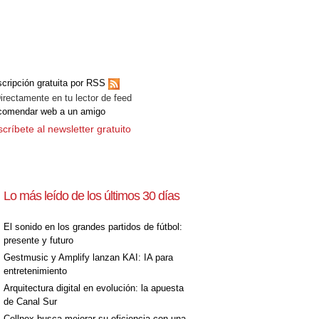
[+]
cripción gratuita por RSS
ectamente en tu lector de feed
comendar web a un amigo
críbete al newsletter gratuito
Lo más leído de los últimos 30 días
[+]
El sonido en los grandes partidos de fútbol:
presente y futuro
Gestmusic y Amplify lanzan KAI: IA para
entretenimiento
Arquitectura digital en evolución: la apuesta
de Canal Sur
Cellnex busca mejorar su eficiencia con una