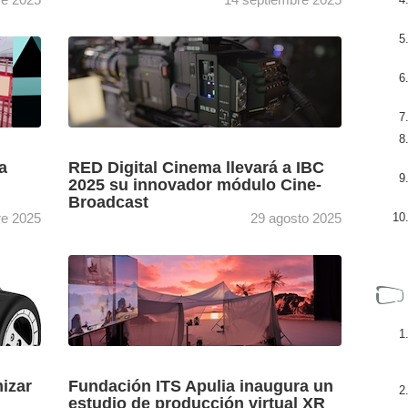
potente
La gama de cámaras Z Cinema de RED
omo
recibe un nuevo modelo diseñado para
IBC ...
creadores independientes y que está siendo
[+]
mostrado al público por ...
a
RED Digital Cinema llevará a IBC
2025 su innovador módulo Cine-
Broadcast
re 2025
29 agosto 2025
RMC,
Los asistentes de IBC 2025 que visiten RED
podrán ver en directo sus últimas
os
innovaciones y experimentar de primera
.
mano las incomparables imágenes
[+]
cinematográficas ...
izar
Fundación ITS Apulia inaugura un
estudio de producción virtual XR