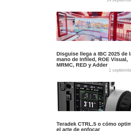
El GX 3+, el servidor multimedia más 
hasta la fecha de Disguise, se erige c
gran novedad de la marca, presente en 
Disguise llega a IBC 2025 de l
mano de Infiled, ROE Visual,
MRMC, RED y Adder
1 septiemb
Los stands de Infiled, ROE Visual, M
RED y Adder en IBC 2025 (12-15 de
septiembre, Ámsterdam) permitirán a l
asistentes descubrir diferentes casos ..
Teradek CTRL.5 o cómo optim
el arte de enfocar