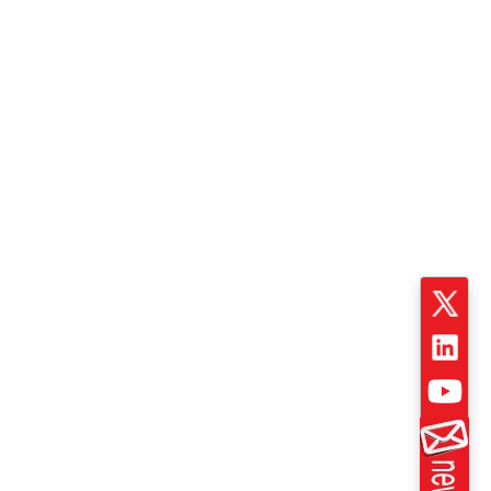
[+]
[+]