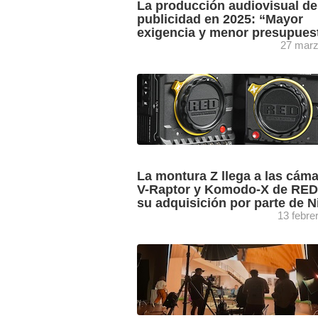
La producción audiovisual de
publicidad en 2025: “Mayor
exigencia y menor presupues
27 marz
Jaume Jardi, director general de la pro
especializada en spots publicitarios Bl
Mary, traslada su visión sobre la actua
de la industria de la ...
La montura Z llega a las cám
V-Raptor y Komodo-X de RED
su adquisición por parte de N
13 febre
El inicio de la colaboración entre RED 
Nikon, tras la adquisición confirmada e
marzo de 2024, se materializa en la
integración de la montura ...