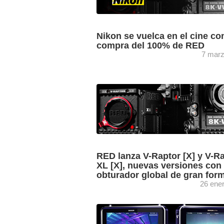
Nikon se vuelca en el cine con
compra del 100% de RED
7 marz
RED, fabricante de cámaras
cinematográficas con una amplia pres
en todo el mundo, ha sido comprada po
firma japonesa Nikon, que apuesta de .
RED lanza V-Raptor [X] y V-R
XL [X], nuevas versiones con
obturador global de gran for
26 ene
Manteniendo el rendimiento con poca lu
rango dinámico, las resoluciones, las a
velocidades de fotogramas y el factor 