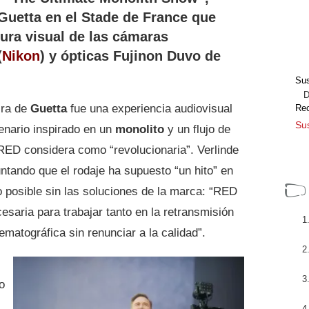
Guetta en el Stade de France que
tura visual de las cámaras
(
Nikon
) y ópticas Fujinon Duvo de
Sus
Dir
ira de
Guetta
fue una experiencia audiovisual
Re
Sus
enario inspirado en un
monolito
y un flujo de
 RED considera como “revolucionaria”. Verlinde
tando que el rodaje ha supuesto “un hito” en
o posible sin las soluciones de la marca: “RED
cesaria para trabajar tanto en la retransmisión
ematográfica sin renunciar a la calidad”.
o