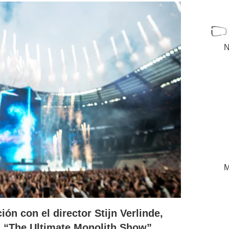
N
M
ón con el director Stijn Verlinde,
l “The Ultimate Monolith Show”,