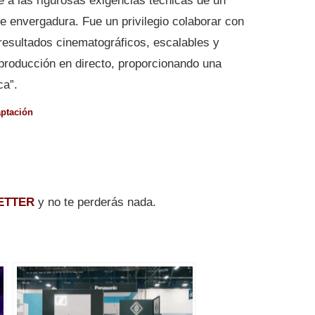
e a las rigurosas exigencias técnicas de un
e envergadura. Fue un privilegio colaborar con
 resultados cinematográficos, escalables y
producción en directo, proporcionando una
ca”.
ptación
ETTER
y no te perderás nada.