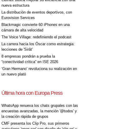
nueva estructura
La distribución de eventos deportivos, con
Eurovision Services
Blackmagic convierte 60 iPhones en una
cámara de alta velocidad
The Voice Village: redefiniendo el podcast
La carrera hacia los Óscar como estrategia:
lecciones de 'Sirât'
8 empresas pondrán a prueba la
“conectividad crítica” en ISE 2026
‘Gran Hermano’ revoluciona su realización en
un nuevo plató
Última hora con Europa Press
WhatsApp renueva los chats grupales con las
encuestas avanzadas, la mención '@todos' y
la creación rápida de grupos
CMF presenta los Clip Pro, sus primeros
auriculares 'open-ear' con diseño de 'clip on' y