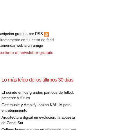
cripción gratuita por RSS
ectamente en tu lector de feed
comendar web a un amigo
críbete al newsletter gratuito
Lo más leído de los últimos 30 días
El sonido en los grandes partidos de fútbol:
presente y futuro
Gestmusic y Amplify lanzan KAI: IA para
entretenimiento
Arquitectura digital en evolución: la apuesta
de Canal Sur
Cellnex busca mejorar su eficiencia con una