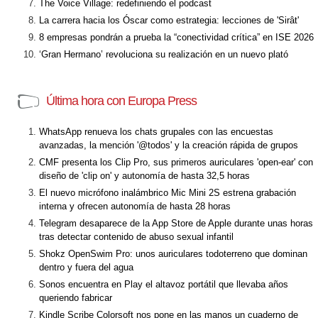
The Voice Village: redefiniendo el podcast
La carrera hacia los Óscar como estrategia: lecciones de 'Sirât'
8 empresas pondrán a prueba la “conectividad crítica” en ISE 2026
‘Gran Hermano’ revoluciona su realización en un nuevo plató
Última hora con Europa Press
WhatsApp renueva los chats grupales con las encuestas
avanzadas, la mención '@todos' y la creación rápida de grupos
CMF presenta los Clip Pro, sus primeros auriculares 'open-ear' con
diseño de 'clip on' y autonomía de hasta 32,5 horas
El nuevo micrófono inalámbrico Mic Mini 2S estrena grabación
interna y ofrecen autonomía de hasta 28 horas
Telegram desaparece de la App Store de Apple durante unas horas
tras detectar contenido de abuso sexual infantil
Shokz OpenSwim Pro: unos auriculares todoterreno que dominan
dentro y fuera del agua
Sonos encuentra en Play el altavoz portátil que llevaba años
queriendo fabricar
Kindle Scribe Colorsoft nos pone en las manos un cuaderno de